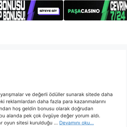
 yarışmalar ve değerli ödüller sunarak sitede daha
eki reklamlardan daha fazla para kazanmalarını
ardından hoş geldin bonusu olarak doğrudan
a bu alanda pek çok övgüye değer yorum aldı.
ar oyun sitesi kurulduğu …
Devamını oku…