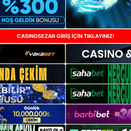
CASINOSEZAR GİRİŞ İÇİN TIKLAYINIZ!