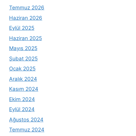
Temmuz 2026
Haziran 2026
Eylül 2025
Haziran 2025
Mayıs 2025
Şubat 2025
Ocak 2025
Aralık 2024
Kasım 2024
Ekim 2024
Eylül 2024
Ağustos 2024
Temmuz 2024