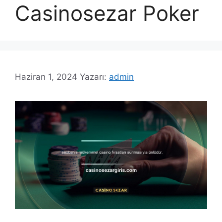
Casinosezar Poker
Haziran 1, 2024
Yazarı:
admin