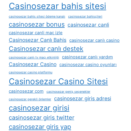
Casinosezar bahis sitesi
casinosezar bahis sitesi ödeme kanalı
casinosezar bahisçileri
casinosezar bonus
casinosezar canli
casinosezar canli maç izle
Casinosezar Canlı Bahis
casinosezar canlı casino
Casinosezar canlı destek
casinosezar canlı yardım
casinosezar canlı tv maçı etkinliği
Casinosezar Casino
casinosezar casino oyunları
casinosezar casino platformu
Casinosezar Casino Sitesi
casinosezar com
casinosezar geniş seçenekler
casinosezar giris adresi
casinosezar gerekli önlemler
casinosezar girisi
casinosezar giris twitter
casinosezar giris yap