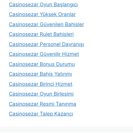
Casinosezar Oyun Başlangıcı
Casinosezar Yüksek Oranlar
Casinosezar Güvenilen Bahisler
Casinosezar Rulet Bahisleri
Casinosezar Personel Davranışı
Casinosezar Güvenilir Hizmet
Casinosezar Bonus Durumu
Casinosezar Bahis Yatırımı
Casinosezar Birinci Hizmet
Casinosezar Oyun Birleşimi
Casinosezar Resmi Tanınma
Casinosezar Talep Kazancı