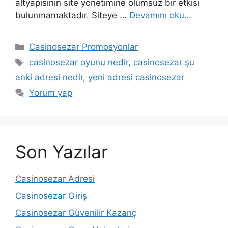
altyapısının site yönetimine olumsuz bir etkisi
bulunmamaktadır. Siteye …
Devamını oku…
Kategoriler
Casinosezar Promosyonlar
Etiketler
casinosezar oyunu nedir
,
casinosezar şu
anki adresi nedir
,
yeni adresi casinosezar
Yorum yap
Son Yazılar
Casinosezar Adresi
Casinosezar Giriş
Casinosezar Güvenilir Kazanç