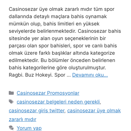
Casinosezar üye olmak zararlı mıdır tüm spor
dallarında detaylı maçlara bahis oynamak
mümkün olup, bahis limitleri en yüksek
seviyelerde belirlenmektedir. Casinosezar bahis
sitesinde yer alan oyun seçeneklerinin bir
parçası olan spor bahisleri, spor ve canlı bahis
olmak üzere farklı başlıklar altında kategorize
edilmektedir. Bu bölümler önceden belirlenen
bahis kategorilerine göre oluşturulmuştur.
Ragbi. Buz Hokeyi. Spor …
Devamını oku…
Kategoriler
Casinosezar Promosyonlar
Etiketler
casinosezar belgeleri neden gerekli
,
casinosezar giris twitter
,
casinosezar üye olmak
zararlı mıdır
Yorum yap