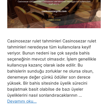
Casinosezar rulet tahminleri Casinosezar rulet
tahminleri neredeyse tüm kullanıcılara keyif
veriyor. Bunun nedeni ise çok sayıda bahis
seçeneğinin mevcut olmasıdır. İşlem genellikle
kullanıcıya kazanç olarak iade edilir. Bu
bahislerin sunduğu zorluklar ne olursa olsun,
denemeye değer çünkü ödüller son derece
yüksek. Bir bahis sitesinde üyelik sürecini
başlatmak basit olabilse de bazı üyeler
üyeliklerini nasıl sonlandıracaklarının …
Devamını oku…