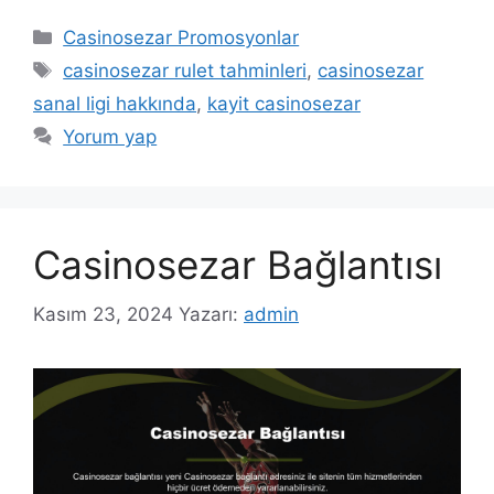
Kategoriler
Casinosezar Promosyonlar
Etiketler
casinosezar rulet tahminleri
,
casinosezar
sanal ligi hakkında
,
kayit casinosezar
Yorum yap
Casinosezar Bağlantısı
Kasım 23, 2024
Yazarı:
admin