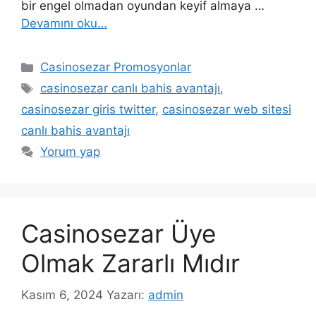
bir engel olmadan oyundan keyif almaya …
Devamını oku…
Kategoriler
Casinosezar Promosyonlar
Etiketler
casinosezar canlı bahis avantajı
,
casinosezar giris twitter
,
casinosezar web sitesi
canlı bahis avantajı
Yorum yap
Casinosezar Üye
Olmak Zararlı Mıdır
Kasım 6, 2024
Yazarı:
admin