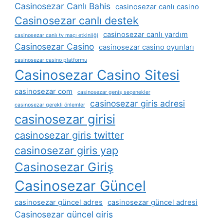
Casinosezar Canlı Bahis
casinosezar canlı casino
Casinosezar canlı destek
casinosezar canlı yardım
casinosezar canlı tv maçı etkinliği
Casinosezar Casino
casinosezar casino oyunları
casinosezar casino platformu
Casinosezar Casino Sitesi
casinosezar com
casinosezar geniş seçenekler
casinosezar giris adresi
casinosezar gerekli önlemler
casinosezar girisi
casinosezar giris twitter
casinosezar giris yap
Casinosezar Giriş
Casinosezar Güncel
casinosezar güncel adres
casinosezar güncel adresi
Casinosezar güncel giriş