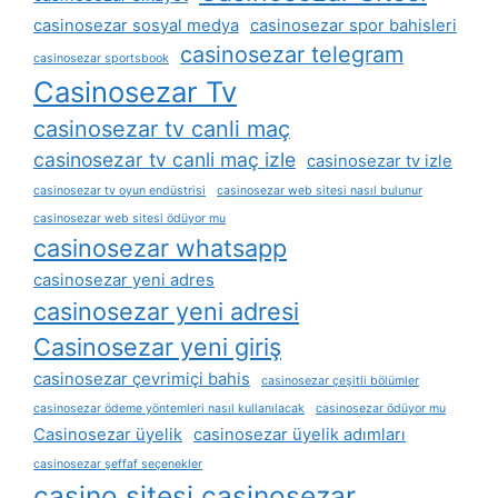
casinosezar sosyal medya
casinosezar spor bahisleri
casinosezar telegram
casinosezar sportsbook
Casinosezar Tv
casinosezar tv canli maç
casinosezar tv canli maç izle
casinosezar tv izle
casinosezar tv oyun endüstrisi
casinosezar web sitesi nasıl bulunur
casinosezar web sitesi ödüyor mu
casinosezar whatsapp
casinosezar yeni adres
casinosezar yeni adresi
Casinosezar yeni giriş
casinosezar çevrimiçi bahis
casinosezar çeşitli bölümler
casinosezar ödeme yöntemleri nasıl kullanılacak
casinosezar ödüyor mu
Casinosezar üyelik
casinosezar üyelik adımları
casinosezar şeffaf seçenekler
casino sitesi casinosezar