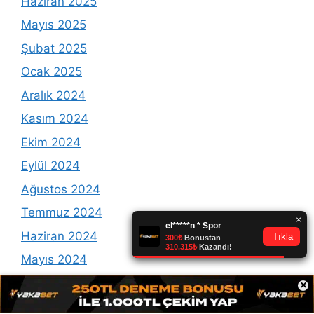
Haziran 2025
Mayıs 2025
Şubat 2025
Ocak 2025
Aralık 2024
Kasım 2024
Ekim 2024
Eylül 2024
Ağustos 2024
Temmuz 2024
Haziran 2024
Mayıs 2024
Nisan 2024
×
Mart 2024