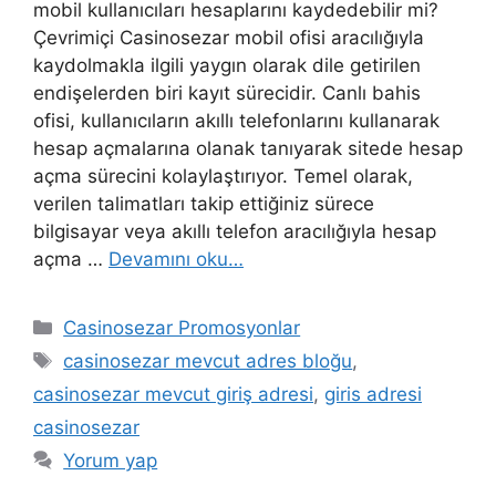
mobil kullanıcıları hesaplarını kaydedebilir mi?
Çevrimiçi Casinosezar mobil ofisi aracılığıyla
kaydolmakla ilgili yaygın olarak dile getirilen
endişelerden biri kayıt sürecidir. Canlı bahis
ofisi, kullanıcıların akıllı telefonlarını kullanarak
hesap açmalarına olanak tanıyarak sitede hesap
açma sürecini kolaylaştırıyor. Temel olarak,
verilen talimatları takip ettiğiniz sürece
bilgisayar veya akıllı telefon aracılığıyla hesap
açma …
Devamını oku…
Kategoriler
Casinosezar Promosyonlar
Etiketler
casinosezar mevcut adres bloğu
,
casinosezar mevcut giriş adresi
,
giris adresi
casinosezar
Yorum yap