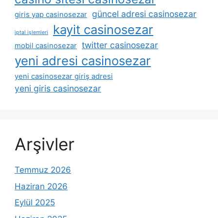
güncel adresi casinosezar
giris yap casinosezar
kayit casinosezar
iptal işlemleri
twitter casinosezar
mobil casinosezar
yeni adresi casinosezar
yeni casinosezar giriş adresi
yeni giris casinosezar
Arşivler
Temmuz 2026
Haziran 2026
Eylül 2025