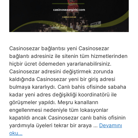
Casinosezar bağlantısı yeni Casinosezar
bağlantı adresiniz ile sitenin tüm hizmetlerinden
hiçbir ücret ödemeden yararlanabilirsiniz.
Casinosezar adresini değiştirmek zorunda
kaldığında Casinosezar yeni bir giriş adresi
bulmaya kararlıydı. Canlı bahis ofisinde sabaha
kadar yeni adres değişikliği koordinatörü ile
görüşmeler yapıldı. Meşru kanalların
engellenmesi nedeniyle tüm lokasyonlar
kapatıldı ancak Casinosezar canlı bahis ofisinin
yardımıyla üyeleri tekrar bir araya …
Devamını
oku…