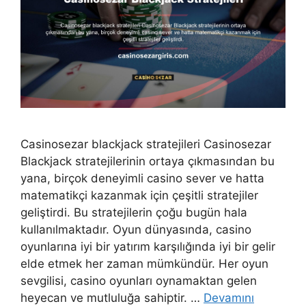
Casinosezar blackjack stratejileri Casinosezar
Blackjack stratejilerinin ortaya çıkmasından bu
yana, birçok deneyimli casino sever ve hatta
matematikçi kazanmak için çeşitli stratejiler
geliştirdi. Bu stratejilerin çoğu bugün hala
kullanılmaktadır. Oyun dünyasında, casino
oyunlarına iyi bir yatırım karşılığında iyi bir gelir
elde etmek her zaman mümkündür. Her oyun
sevgilisi, casino oyunları oynamaktan gelen
heyecan ve mutluluğa sahiptir. …
Devamını