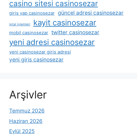
casino sitesi casinosezar
güncel adresi casinosezar
giris yap casinosezar
kayit casinosezar
iptal işlemleri
twitter casinosezar
mobil casinosezar
yeni adresi casinosezar
yeni casinosezar giriş adresi
yeni giris casinosezar
Arşivler
Temmuz 2026
Haziran 2026
Eylül 2025