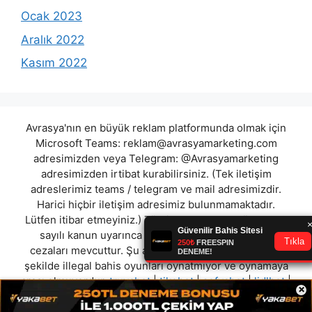
Ocak 2023
Aralık 2022
Kasım 2022
Avrasya'nın en büyük reklam platformunda olmak için
Microsoft Teams:
reklam@avrasyamarketing.com
adresimizden veya Telegram: @Avrasyamarketing
adresimizden irtibat kurabilirsiniz. (Tek iletişim
adreslerimiz teams / telegram ve mail adresimizdir.
Harici hiçbir iletişim adresimiz bulunmamaktadır.
Lütfen itibar etmeyiniz.) Türkiye yasalarına göre 7258
sayılı kanun uyarınca yasa dışı bahis oynamanın
cezaları mevcuttur. Şu an bulunduğunuz site hiç bir
şekilde illegal bahis oyunları oynatmıyor ve oynamaya
aracı olmuyordur.
truvabet
|
tikobet
|
sofyabet
|
lidlbet
|
×
goldspin777
|
virajbet
|
jackbom
|
retrobetgit