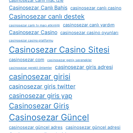
casinosezar canli maç izle
Casinosezar Canlı Bahis
casinosezar canlı casino
Casinosezar canlı destek
casinosezar canlı yardım
casinosezar canlı tv maçı etkinliği
Casinosezar Casino
casinosezar casino oyunları
casinosezar casino platformu
Casinosezar Casino Sitesi
casinosezar com
casinosezar geniş seçenekler
casinosezar giris adresi
casinosezar gerekli önlemler
casinosezar girisi
casinosezar giris twitter
casinosezar giris yap
Casinosezar Giriş
Casinosezar Güncel
casinosezar güncel adres
casinosezar güncel adresi