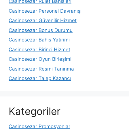
Casinosezar Rulet Bahisleri
Casinosezar Personel Davranışı
Casinosezar Güvenilir Hizmet
Casinosezar Bonus Durumu
Casinosezar Bahis Yatırımı
Casinosezar Birinci Hizmet
Casinosezar Oyun Birleşimi
Casinosezar Resmi Tanınma
Casinosezar Talep Kazancı
Kategoriler
Casinosezar Promosyonlar