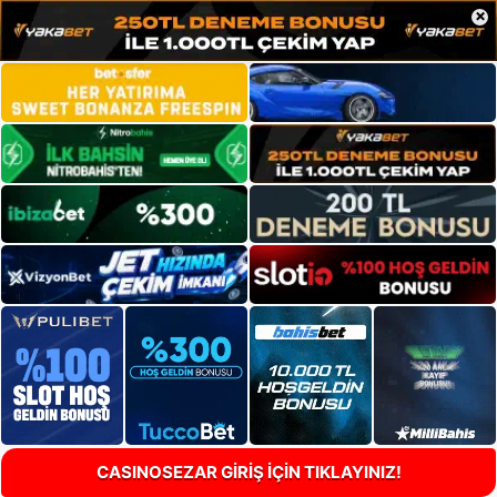
×
CASINOSEZAR GİRİŞ İÇİN TIKLAYINIZ!