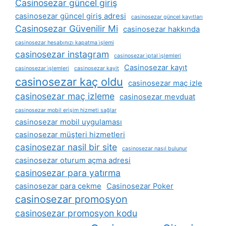
Casinosezar güncel giriş
casinosezar güncel giriş adresi
casinosezar güncel kayıtları
Casinosezar Güvenilir Mi
casinosezar hakkında
casinosezar hesabınızı kapatma i̇şlemi
casinosezar instagram
casinosezar i̇ptal i̇şlemleri
Casinosezar kayıt
casinosezar i̇şlemleri
casinosezar kayit
casinosezar kaç oldu
casinosezar maç izle
casinosezar maç izleme
casinosezar mevduat
casinosezar mobil erişim hizmeti sağlar
casinosezar mobil uygulaması
casinosezar müşteri hizmetleri
casinosezar nasil bir site
casinosezar nasıl bulunur
casinosezar oturum açma adresi
casinosezar para yatırma
casinosezar para çekme
Casinosezar Poker
casinosezar promosyon
casinosezar promosyon kodu