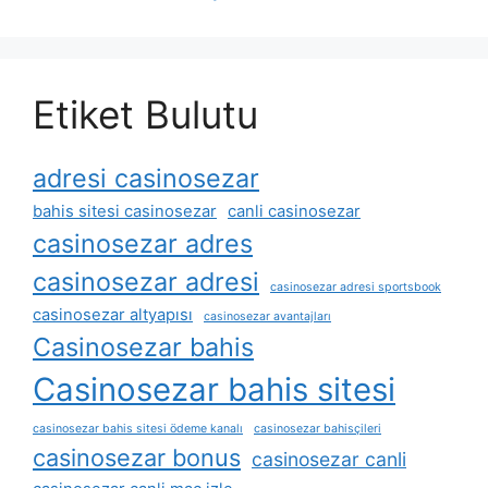
Etiket Bulutu
adresi casinosezar
bahis sitesi casinosezar
canli casinosezar
casinosezar adres
casinosezar adresi
casinosezar adresi sportsbook
casinosezar altyapısı
casinosezar avantajları
Casinosezar bahis
Casinosezar bahis sitesi
casinosezar bahis sitesi ödeme kanalı
casinosezar bahisçileri
casinosezar bonus
casinosezar canli