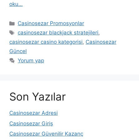
oku…
Kategoriler
Casinosezar Promosyonlar
Etiketler
casinosezar blackjack stratejileri
,
casinosezar casino kategorisi
,
Casinosezar
Güncel
Yorum yap
Son Yazılar
Casinosezar Adresi
Casinosezar Giriş
Casinosezar Güvenilir Kazanç