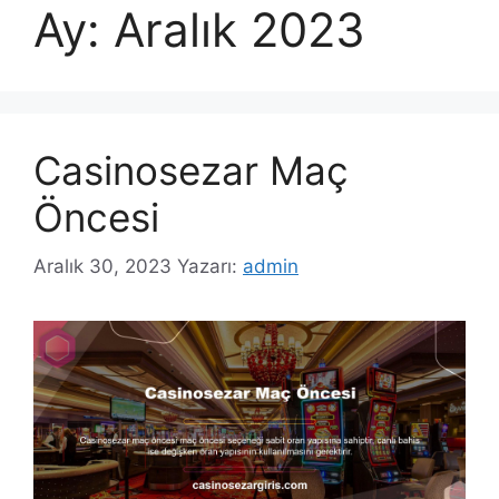
Ay:
Aralık 2023
Casinosezar Maç
Öncesi
Aralık 30, 2023
Yazarı:
admin