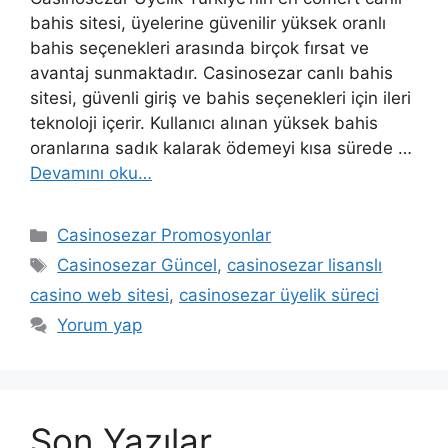
bahis sitesi, üyelerine güvenilir yüksek oranlı
bahis seçenekleri arasında birçok fırsat ve
avantaj sunmaktadır. Casinosezar canlı bahis
sitesi, güvenli giriş ve bahis seçenekleri için ileri
teknoloji içerir. Kullanıcı alınan yüksek bahis
oranlarına sadık kalarak ödemeyi kısa sürede …
Devamını oku…
Kategoriler
Casinosezar Promosyonlar
Etiketler
Casinosezar Güncel
,
casinosezar lisanslı
casino web sitesi
,
casinosezar üyelik süreci
Yorum yap
Son Yazılar