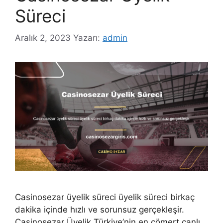
Süreci
Aralık 2, 2023
Yazarı:
admin
Casinosezar üyelik süreci üyelik süreci birkaç
dakika içinde hızlı ve sorunsuz gerçekleşir.
Casinosezar Üyelik Türkiye’nin en cömert canlı