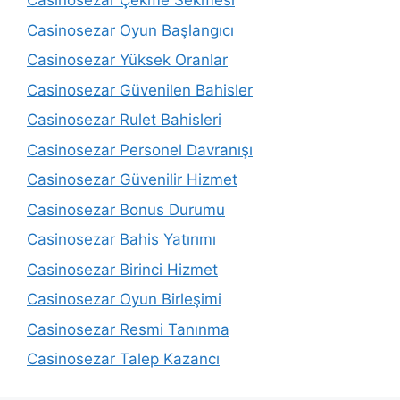
Casinosezar Çekme Sekmesi
Casinosezar Oyun Başlangıcı
Casinosezar Yüksek Oranlar
Casinosezar Güvenilen Bahisler
Casinosezar Rulet Bahisleri
Casinosezar Personel Davranışı
Casinosezar Güvenilir Hizmet
Casinosezar Bonus Durumu
Casinosezar Bahis Yatırımı
Casinosezar Birinci Hizmet
Casinosezar Oyun Birleşimi
Casinosezar Resmi Tanınma
Casinosezar Talep Kazancı