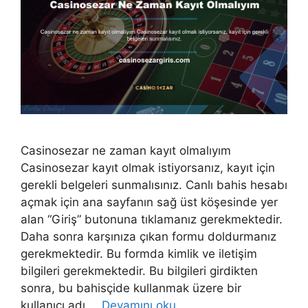
Casinosezar ne zaman kayıt olmalıyım
Casinosezar kayıt olmak istiyorsanız, kayıt için
gerekli belgeleri sunmalısınız. Canlı bahis hesabı
açmak için ana sayfanın sağ üst köşesinde yer
alan “Giriş” butonuna tıklamanız gerekmektedir.
Daha sonra karşınıza çıkan formu doldurmanız
gerekmektedir. Bu formda kimlik ve iletişim
bilgileri gerekmektedir. Bu bilgileri girdikten
sonra, bu bahisçide kullanmak üzere bir
kullanıcı adı …
Devamını oku…