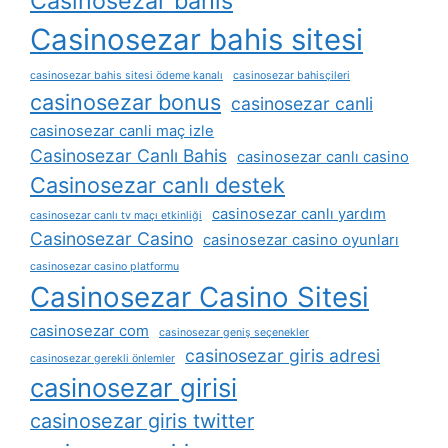
Casinosezar bahis
Casinosezar bahis sitesi
casinosezar bahis sitesi ödeme kanalı
casinosezar bahisçileri
casinosezar bonus
casinosezar canli
casinosezar canli maç izle
Casinosezar Canlı Bahis
casinosezar canlı casino
Casinosezar canlı destek
casinosezar canlı yardım
casinosezar canlı tv maçı etkinliği
Casinosezar Casino
casinosezar casino oyunları
casinosezar casino platformu
Casinosezar Casino Sitesi
casinosezar com
casinosezar geniş seçenekler
casinosezar giris adresi
casinosezar gerekli önlemler
casinosezar girisi
casinosezar giris twitter