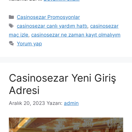
Kategoriler
Casinosezar Promosyonlar
Etiketler
casinosezar canlı yardım hattı
,
casinosezar
maç izle
,
casinosezar ne zaman kayıt olmalıyım
Yorum yap
Casinosezar Yeni Giriş
Adresi
Aralık 20, 2023
Yazarı:
admin