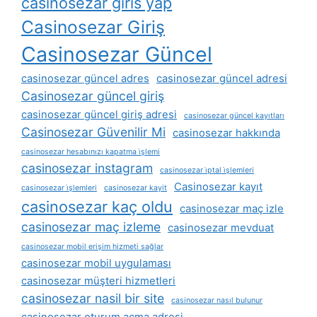
casinosezar giris yap
Casinosezar Giriş
Casinosezar Güncel
casinosezar güncel adres
casinosezar güncel adresi
Casinosezar güncel giriş
casinosezar güncel giriş adresi
casinosezar güncel kayıtları
Casinosezar Güvenilir Mi
casinosezar hakkında
casinosezar hesabınızı kapatma i̇şlemi
casinosezar instagram
casinosezar i̇ptal i̇şlemleri
Casinosezar kayıt
casinosezar i̇şlemleri
casinosezar kayit
casinosezar kaç oldu
casinosezar maç izle
casinosezar maç izleme
casinosezar mevduat
casinosezar mobil erişim hizmeti sağlar
casinosezar mobil uygulaması
casinosezar müşteri hizmetleri
casinosezar nasil bir site
casinosezar nasıl bulunur