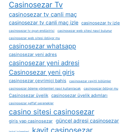
Casinosezar Tv
casinosezar tv canli maç
casinosezar tv canli maç izle
casinosezar tv izle
casinosezar tv oyun endüstrisi
casinosezar web sitesi nasıl bulunur
casinosezar web sitesi ödüyor mu
casinosezar whatsapp
casinosezar yeni adres
casinosezar yeni adresi
Casinosezar yeni giriş
casinosezar çevrimiçi bahis
casinosezar çeşitli bölümler
casinosezar ödeme yöntemleri nasıl kullanılacak
casinosezar ödüyor mu
Casinosezar üyelik
casinosezar üyelik adımları
casinosezar şeffaf seçenekler
casino sitesi casinosezar
güncel adresi casinosezar
giris yap casinosezar
kayit casinosezar
iptal işlemleri