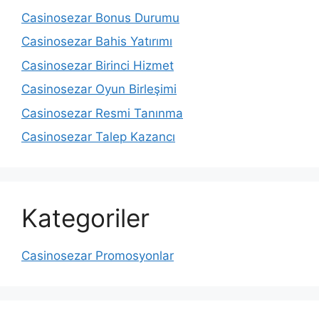
Casinosezar Bonus Durumu
Casinosezar Bahis Yatırımı
Casinosezar Birinci Hizmet
Casinosezar Oyun Birleşimi
Casinosezar Resmi Tanınma
Casinosezar Talep Kazancı
Kategoriler
Casinosezar Promosyonlar