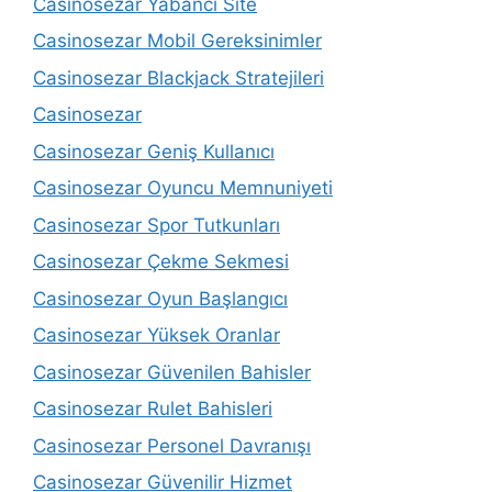
Casinosezar Yabancı Site
Casinosezar Mobil Gereksinimler
Casinosezar Blackjack Stratejileri
Casinosezar
Casinosezar Geniş Kullanıcı
Casinosezar Oyuncu Memnuniyeti
Casinosezar Spor Tutkunları
Casinosezar Çekme Sekmesi
Casinosezar Oyun Başlangıcı
Casinosezar Yüksek Oranlar
Casinosezar Güvenilen Bahisler
Casinosezar Rulet Bahisleri
Casinosezar Personel Davranışı
Casinosezar Güvenilir Hizmet