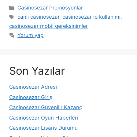
Kategoriler
Casinosezar Promosyonlar
Etiketler
canli casinosezar
,
casinosezar i̇p kullanımı
,
casinosezar mobil gereksinimler
Yorum yap
Son Yazılar
Casinosezar Adresi
Casinosezar Giriş
Casinosezar Güvenilir Kazanç
Casinosezar Oyun Haberleri
Casinosezar Lisans Durumu