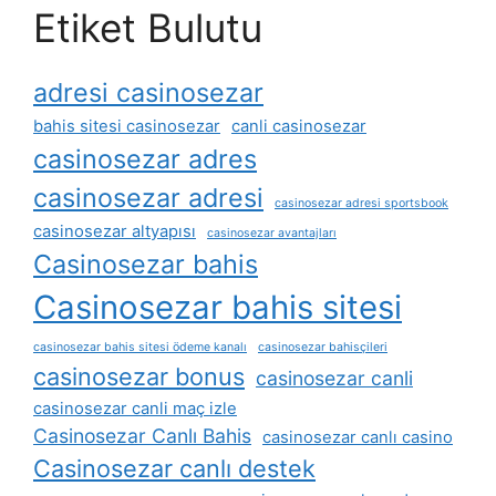
Etiket Bulutu
adresi casinosezar
bahis sitesi casinosezar
canli casinosezar
casinosezar adres
casinosezar adresi
casinosezar adresi sportsbook
casinosezar altyapısı
casinosezar avantajları
Casinosezar bahis
Casinosezar bahis sitesi
casinosezar bahis sitesi ödeme kanalı
casinosezar bahisçileri
casinosezar bonus
casinosezar canli
casinosezar canli maç izle
Casinosezar Canlı Bahis
casinosezar canlı casino
Casinosezar canlı destek