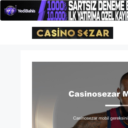
İçeriğe
atla