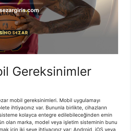
l Gereksinimler
zar mobil gereksinimleri. Mobil uygulamayı
te ihtiyacınız var. Bununla birlikte, cihazların
sisteme kolayca entegre edilebileceğinden emin
n olan marka, model veya işletim sisteminin bunu
ak için iki şeye ihtiyacınız var: Android, iOS veya