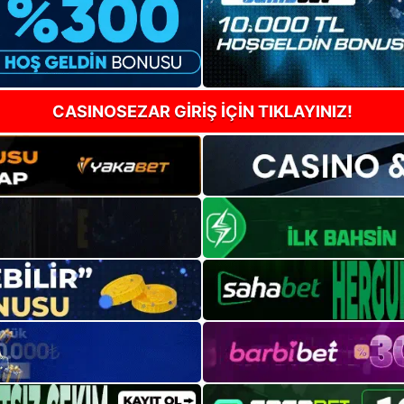
CASINOSEZAR GİRİŞ İÇİN TIKLAYINIZ!