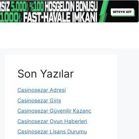
Son Yazılar
Casinosezar Adresi
Casinosezar Giriş
Casinosezar Güvenilir Kazanç
Casinosezar Oyun Haberleri
Casinosezar Lisans Durumu