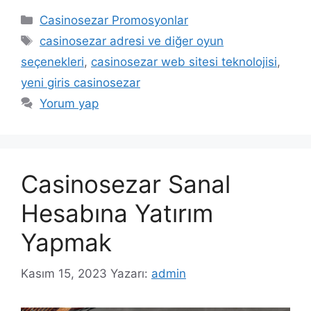
Kategoriler
Casinosezar Promosyonlar
Etiketler
casinosezar adresi ve diğer oyun
seçenekleri
,
casinosezar web sitesi teknolojisi
,
yeni giris casinosezar
Yorum yap
Casinosezar Sanal
Hesabına Yatırım
Yapmak
Kasım 15, 2023
Yazarı:
admin