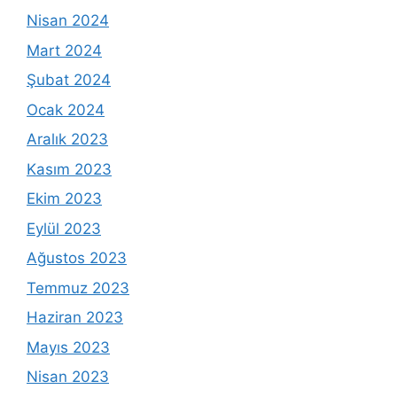
Nisan 2024
Mart 2024
Şubat 2024
Ocak 2024
Aralık 2023
Kasım 2023
Ekim 2023
Eylül 2023
Ağustos 2023
Temmuz 2023
Haziran 2023
Mayıs 2023
Nisan 2023