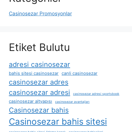
Casinosezar Promosyonlar
Etiket Bulutu
adresi casinosezar
bahis sitesi casinosezar
canli casinosezar
casinosezar adres
casinosezar adresi
casinosezar adresi sportsbook
casinosezar altyapısı
casinosezar avantajları
Casinosezar bahis
Casinosezar bahis sitesi