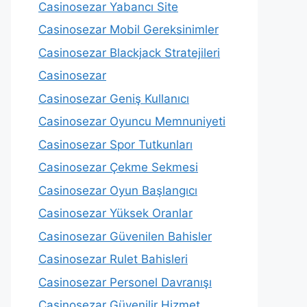
Casinosezar Yabancı Site
Casinosezar Mobil Gereksinimler
Casinosezar Blackjack Stratejileri
Casinosezar
Casinosezar Geniş Kullanıcı
Casinosezar Oyuncu Memnuniyeti
Casinosezar Spor Tutkunları
Casinosezar Çekme Sekmesi
Casinosezar Oyun Başlangıcı
Casinosezar Yüksek Oranlar
Casinosezar Güvenilen Bahisler
Casinosezar Rulet Bahisleri
Casinosezar Personel Davranışı
Casinosezar Güvenilir Hizmet