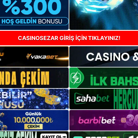
CASINOSEZAR GİRİŞ İÇİN TIKLAYINIZ!