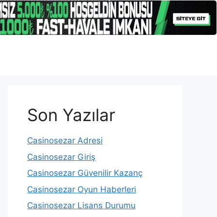
Son Yazılar
Casinosezar Adresi
Casinosezar Giriş
Casinosezar Güvenilir Kazanç
Casinosezar Oyun Haberleri
Casinosezar Lisans Durumu