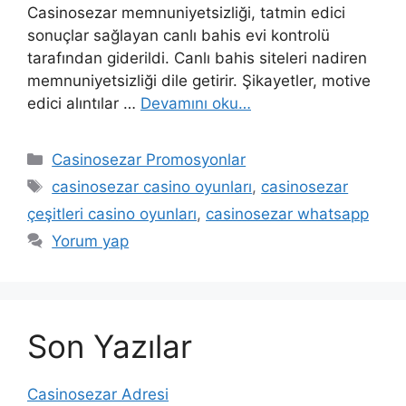
Casinosezar memnuniyetsizliği, tatmin edici
sonuçlar sağlayan canlı bahis evi kontrolü
tarafından giderildi. Canlı bahis siteleri nadiren
memnuniyetsizliği dile getirir. Şikayetler, motive
edici alıntılar …
Devamını oku…
Kategoriler
Casinosezar Promosyonlar
Etiketler
casinosezar casino oyunları
,
casinosezar
çeşitleri casino oyunları
,
casinosezar whatsapp
Yorum yap
Son Yazılar
Casinosezar Adresi