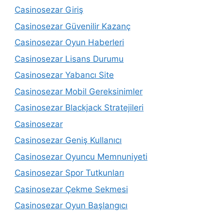
Casinosezar Giriş
Casinosezar Güvenilir Kazanç
Casinosezar Oyun Haberleri
Casinosezar Lisans Durumu
Casinosezar Yabancı Site
Casinosezar Mobil Gereksinimler
Casinosezar Blackjack Stratejileri
Casinosezar
Casinosezar Geniş Kullanıcı
Casinosezar Oyuncu Memnuniyeti
Casinosezar Spor Tutkunları
Casinosezar Çekme Sekmesi
Casinosezar Oyun Başlangıcı