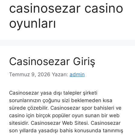
casinosezar casino
oyunları
Casinosezar Giriş
Temmuz 9, 2026
Yazarı:
admin
Casinosezar yasa dışı talepler şirketi
sorunlarınızın çoğunu sizi beklemeden kısa
sürede çözebilir. Casinosezar spor bahisleri ve
casino için birçok popüler oyun sunan bir web
sitesidir. Casinosezar Web Sitesi. Casinosezar
son yıllarda yasadışı bahis konusunda tanınmış