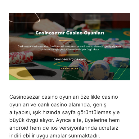
Casinosezar casino oyunları özellikle casino
oyunları ve canlı casino alanında, geniş
altyapısı, ışık hızında sayfa görüntülemesiyle
büyük övgü alıyor. Ayrıca site, üyelerine hem
android hem de ios versiyonlarında ücretsiz
indirilebilir uygulamalar sunmaktadır.