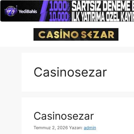
İçeriğe
atla
Casinosezar
Casinosezar
Temmuz 2, 2026
Yazarı:
admin