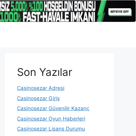
Son Yazılar
Casinosezar Adresi
Casinosezar Giriş
Casinosezar Güvenilir Kazanç
Casinosezar Oyun Haberleri
Casinosezar Lisans Durumu