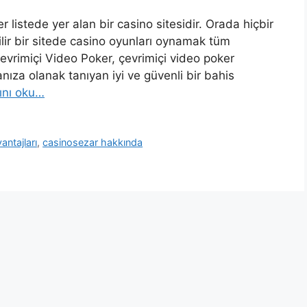
 listede yer alan bir casino sitesidir. Orada hiçbir
lir bir sitede casino oyunları oynamak tüm
 Çevrimiçi Video Poker, çevrimiçi video poker
za olanak tanıyan iyi ve güvenli bir bahis
nı oku…
antajları
,
casinosezar hakkında