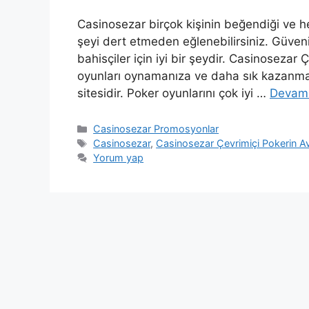
Casinosezar birçok kişinin beğendiği ve her
şeyi dert etmeden eğlenebilirsiniz. Güveni
bahisçiler için iyi bir şeydir. Casinosezar
oyunları oynamanıza ve daha sık kazanmanı
sitesidir. Poker oyunlarını çok iyi …
Devamı
Kategoriler
Casinosezar Promosyonlar
Etiketler
Casinosezar
,
Casinosezar Çevrimiçi Pokerin Av
Yorum yap