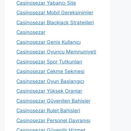
Casinosezar Yabancı Site
Casinosezar Mobil Gereksinimler
Casinosezar Blackjack Stratejileri
Casinosezar
Casinosezar Geniş Kullanıcı
Casinosezar Oyuncu Memnuniyeti
Casinosezar Spor Tutkunları
Casinosezar Çekme Sekmesi
Casinosezar Oyun Başlangıcı
Casinosezar Yüksek Oranlar
Casinosezar Güvenilen Bahisler
Casinosezar Rulet Bahisleri
Casinosezar Personel Davranışı
Casinosezar Güvenilir Hizmet