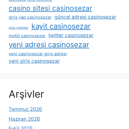
casino sitesi casinosezar
güncel adresi casinosezar
giris yap casinosezar
kayit casinosezar
iptal işlemleri
twitter casinosezar
mobil casinosezar
yeni adresi casinosezar
yeni casinosezar giriş adresi
yeni giris casinosezar
Arşivler
Temmuz 2026
Haziran 2026
Eylül 2025