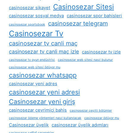
Casinosezar Sitesi
casinosezar sikayet
casinosezar sosyal medya
casinosezar spor bahisleri
casinosezar telegram
casinosezar sportsbook
Casinosezar Tv
casinosezar tv canli maç
casinosezar tv canli maç izle
casinosezar tv izle
casinosezar tv oyun endüstrisi
casinosezar web sitesi nasıl bulunur
casinosezar web sitesi ödüyor mu
casinosezar whatsapp
casinosezar yeni adres
casinosezar yeni adresi
Casinosezar yeni giriş
casinosezar çevrimiçi bahis
casinosezar çeşitli bölümler
casinosezar ödeme yöntemleri nasıl kullanılacak
casinosezar ödüyor mu
Casinosezar üyelik
casinosezar üyelik adımları
casinosezar şeffaf seçenekler