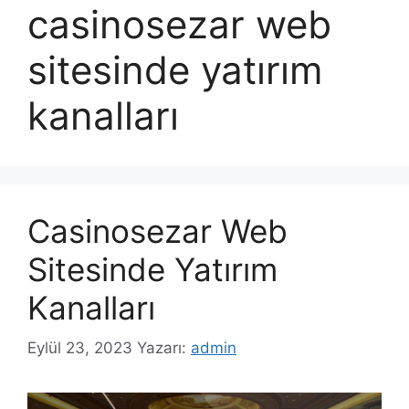
casinosezar web
sitesinde yatırım
kanalları
Casinosezar Web
Sitesinde Yatırım
Kanalları
Eylül 23, 2023
Yazarı:
admin