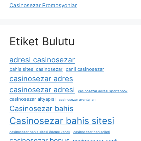
Casinosezar Promosyonlar
Etiket Bulutu
adresi casinosezar
bahis sitesi casinosezar
canli casinosezar
casinosezar adres
casinosezar adresi
casinosezar adresi sportsbook
casinosezar altyapısı
casinosezar avantajları
Casinosezar bahis
Casinosezar bahis sitesi
casinosezar bahis sitesi ödeme kanalı
casinosezar bahisçileri
casinosezar bonus
casinosezar canli