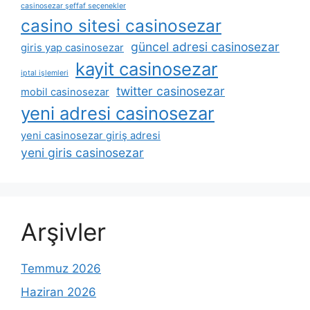
casinosezar şeffaf seçenekler
casino sitesi casinosezar
güncel adresi casinosezar
giris yap casinosezar
kayit casinosezar
iptal işlemleri
twitter casinosezar
mobil casinosezar
yeni adresi casinosezar
yeni casinosezar giriş adresi
yeni giris casinosezar
Arşivler
Temmuz 2026
Haziran 2026