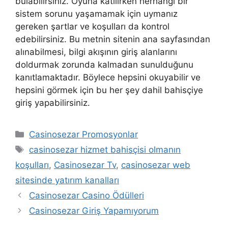
bulabilirsiniz. Oyuna katılırken herhangi bir
sistem sorunu yaşamamak için uymanız
gereken şartlar ve koşulları da kontrol
edebilirsiniz. Bu metnin sitenin ana sayfasından
alınabilmesi, bilgi akışının giriş alanlarını
doldurmak zorunda kalmadan sunulduğunu
kanıtlamaktadır. Böylece hepsini okuyabilir ve
hepsini görmek için bu her şey dahil bahisçiye
giriş yapabilirsiniz.
Kategoriler
Casinosezar Promosyonlar
Etiketler
casinosezar hizmet bahisçisi olmanın
koşulları
,
Casinosezar Tv
,
casinosezar web
sitesinde yatırım kanalları
Casinosezar Casino Ödülleri
Casinosezar Giriş Yapamıyorum