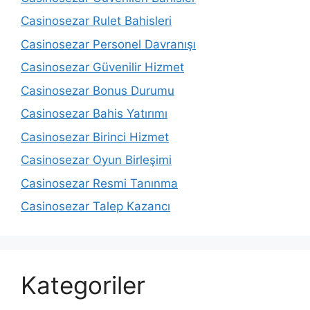
Casinosezar Rulet Bahisleri
Casinosezar Personel Davranışı
Casinosezar Güvenilir Hizmet
Casinosezar Bonus Durumu
Casinosezar Bahis Yatırımı
Casinosezar Birinci Hizmet
Casinosezar Oyun Birleşimi
Casinosezar Resmi Tanınma
Casinosezar Talep Kazancı
Kategoriler