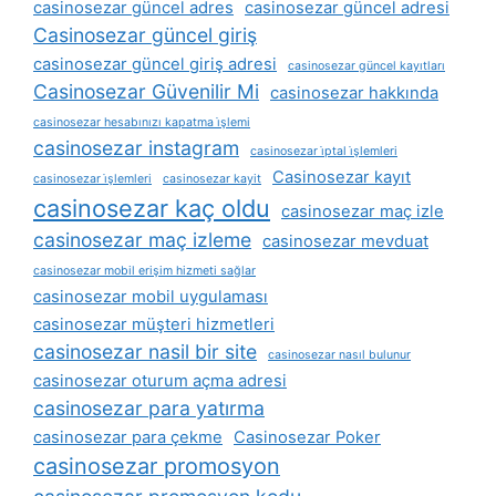
casinosezar güncel adres
casinosezar güncel adresi
Casinosezar güncel giriş
casinosezar güncel giriş adresi
casinosezar güncel kayıtları
Casinosezar Güvenilir Mi
casinosezar hakkında
casinosezar hesabınızı kapatma i̇şlemi
casinosezar instagram
casinosezar i̇ptal i̇şlemleri
Casinosezar kayıt
casinosezar i̇şlemleri
casinosezar kayit
casinosezar kaç oldu
casinosezar maç izle
casinosezar maç izleme
casinosezar mevduat
casinosezar mobil erişim hizmeti sağlar
casinosezar mobil uygulaması
casinosezar müşteri hizmetleri
casinosezar nasil bir site
casinosezar nasıl bulunur
casinosezar oturum açma adresi
casinosezar para yatırma
casinosezar para çekme
Casinosezar Poker
casinosezar promosyon