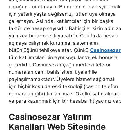
olduğunu unutmayın. Bu nedenle, bahisçi olmak
için yeterli yaşta değilseniz, lütfen üye olmaya
çalışmayın. Aslında, katılımcılar için bir başka
faktör de hesap sayısıdır. Bahisçiler sizin adınıza
yalnızca bir abonelik yapabilir. Çok fazla hesap
açmaya çalışmak kurumsal sistemlerin
bütünlüğünü tehlikeye atar. Çünkü
Casinosezar
tüm katılımcılar için aynı koşullar ve ek bonuslar
geçerlidir. Casinosezar çağrı merkezi telefon
numaraları canlı bahis sitesi üyeleri ile
paylaşılmamaktadır. Üyelere hizmet sağlamak
için hiçbir koşulda eski teknoloji (casino telefon
numaraları gibi) kullanılmaz. Özellik satın almak
ve para kazanmak için bir hesaba ihtiyacınız var.
Casinosezar Yatırım
Kanalları Web Sitesinde