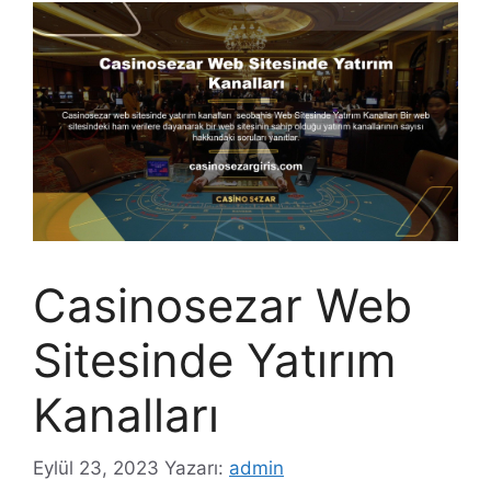
Casinosezar Web
Sitesinde Yatırım
Kanalları
Eylül 23, 2023
Yazarı:
admin