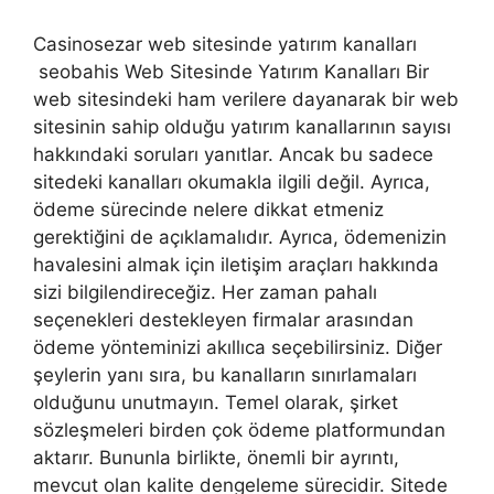
Casinosezar web sitesinde yatırım kanalları
seobahis Web Sitesinde Yatırım Kanalları Bir
web sitesindeki ham verilere dayanarak bir web
sitesinin sahip olduğu yatırım kanallarının sayısı
hakkındaki soruları yanıtlar. Ancak bu sadece
sitedeki kanalları okumakla ilgili değil. Ayrıca,
ödeme sürecinde nelere dikkat etmeniz
gerektiğini de açıklamalıdır. Ayrıca, ödemenizin
havalesini almak için iletişim araçları hakkında
sizi bilgilendireceğiz. Her zaman pahalı
seçenekleri destekleyen firmalar arasından
ödeme yönteminizi akıllıca seçebilirsiniz. Diğer
şeylerin yanı sıra, bu kanalların sınırlamaları
olduğunu unutmayın. Temel olarak, şirket
sözleşmeleri birden çok ödeme platformundan
aktarır. Bununla birlikte, önemli bir ayrıntı,
mevcut olan kalite dengeleme sürecidir. Sitede