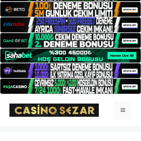
İçeriğe
atla
Menü