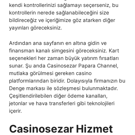
kendi kontrollerinizi sağlamayı seçerseniz, bu
kontrollerin nerede sağlanabileceğini size
bildireceğiz ve içeriğimize göz atarken diğer
yayınları göreceksiniz.
Ardından ana sayfanın en altına gidin ve
finansman kanalı simgesini göreceksiniz. Kart
seçenekleri her zaman büyük yatırım fırsatları
sunar. Şu anda Casinosezar Papara Channel,
mutlaka görülmesi gereken casino
platformlarından biridir. Dolayısıyla firmanızın bu
Denge markası ile sözleşmesi bulunmaktadır.
Çeşitlendirilebilen diğer ödeme kanalları,
jetonlar ve hava transferleri gibi teknolojileri
içerir.
Casinosezar Hizmet