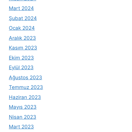
Mart 2024
Şubat 2024
Ocak 2024
Aralık 2023
Kasım 2023
Ekim 2023
Eylül 2023
Ağustos 2023
Temmuz 2023
Haziran 2023
Mayıs 2023
Nisan 2023
Mart 2023