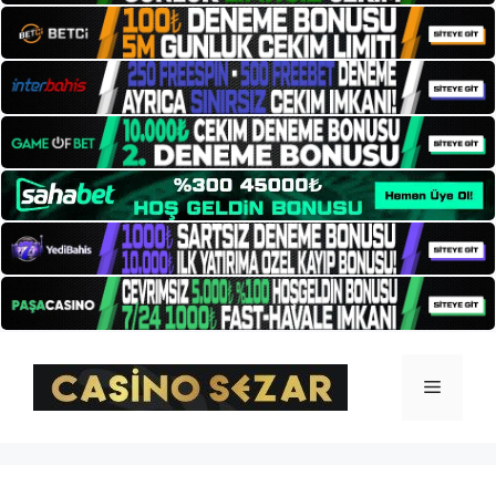
İçeriğe
atla
Menü