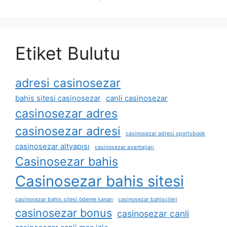
Etiket Bulutu
adresi casinosezar
bahis sitesi casinosezar
canli casinosezar
casinosezar adres
casinosezar adresi
casinosezar adresi sportsbook
casinosezar altyapısı
casinosezar avantajları
Casinosezar bahis
Casinosezar bahis sitesi
casinosezar bahis sitesi ödeme kanalı
casinosezar bahisçileri
casinosezar bonus
casinosezar canli