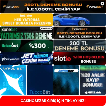
×
CASINOSEZAR GİRİŞ İÇİN TIKLAYINIZ!