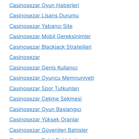
Casinosezar Oyun Haberleri
Casinosezar Lisans Durumu
Casinosezar Yabancı Site
Casinosezar Mobil Gereksinimler
Casinosezar Blackjack Stratejileri
Casinosezar
Casinosezar Geniş Kullanıcı
Casinosezar Oyuncu Memnuniyeti
Casinosezar Spor Tutkunları
Casinosezar Çekme Sekmesi
Casinosezar Oyun Başlangıcı
Casinosezar Yüksek Oranlar
Casinosezar Güvenilen Bahisler