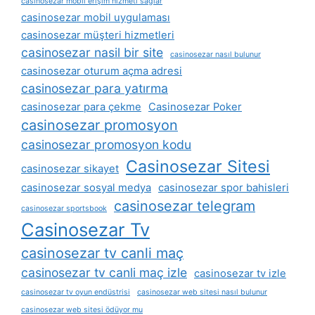
casinosezar mobil erişim hizmeti sağlar
casinosezar mobil uygulaması
casinosezar müşteri hizmetleri
casinosezar nasil bir site
casinosezar nasıl bulunur
casinosezar oturum açma adresi
casinosezar para yatırma
casinosezar para çekme
Casinosezar Poker
casinosezar promosyon
casinosezar promosyon kodu
Casinosezar Sitesi
casinosezar sikayet
casinosezar sosyal medya
casinosezar spor bahisleri
casinosezar telegram
casinosezar sportsbook
Casinosezar Tv
casinosezar tv canli maç
casinosezar tv canli maç izle
casinosezar tv izle
casinosezar tv oyun endüstrisi
casinosezar web sitesi nasıl bulunur
casinosezar web sitesi ödüyor mu