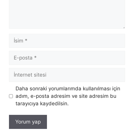
İsim
E-
posta
İnternet
sitesi
Daha sonraki yorumlarımda kullanılması için
adım, e-posta adresim ve site adresim bu
tarayıcıya kaydedilsin.