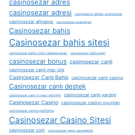
casinosezar adres
casinosezar adresi
casinosezar adresi sportsbook
casinosezar altyapısı
casinosezar avantajları
Casinosezar bahis
Casinosezar bahis sitesi
casinosezar bahis sitesi ödeme kanalı
casinosezar bahisçileri
casinosezar bonus
casinosezar canli
casinosezar canli maç izle
Casinosezar Canlı Bahis
casinosezar canlı casino
Casinosezar canlı destek
casinosezar canlı yardım
casinosezar canlı tv maçı etkinliği
Casinosezar Casino
casinosezar casino oyunları
casinosezar casino platformu
Casinosezar Casino Sitesi
casinosezar com
casinosezar geniş seçenekler