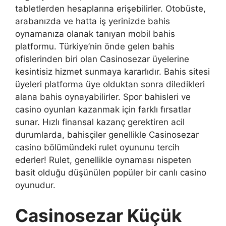
tabletlerden hesaplarına erişebilirler. Otobüste,
arabanızda ve hatta iş yerinizde bahis
oynamanıza olanak tanıyan mobil bahis
platformu. Türkiye’nin önde gelen bahis
ofislerinden biri olan Casinosezar üyelerine
kesintisiz hizmet sunmaya kararlıdır. Bahis sitesi
üyeleri platforma üye olduktan sonra diledikleri
alana bahis oynayabilirler. Spor bahisleri ve
casino oyunları kazanmak için farklı fırsatlar
sunar. Hızlı finansal kazanç gerektiren acil
durumlarda, bahisçiler genellikle Casinosezar
casino bölümündeki rulet oyununu tercih
ederler! Rulet, genellikle oynaması nispeten
basit olduğu düşünülen popüler bir canlı casino
oyunudur.
Casinosezar Küçük