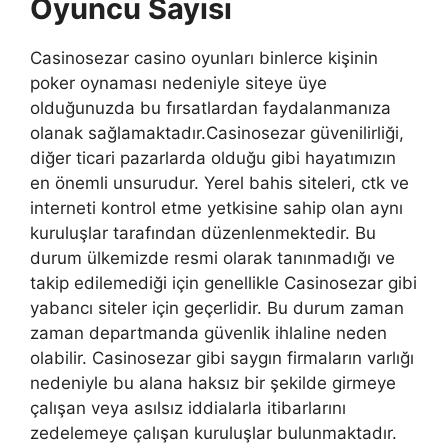
Oyuncu Sayısı
Casinosezar casino oyunları binlerce kişinin
poker oynaması nedeniyle siteye üye
olduğunuzda bu fırsatlardan faydalanmanıza
olanak sağlamaktadır.Casinosezar güvenilirliği,
diğer ticari pazarlarda olduğu gibi hayatımızın
en önemli unsurudur. Yerel bahis siteleri, ctk ve
interneti kontrol etme yetkisine sahip olan aynı
kuruluşlar tarafından düzenlenmektedir. Bu
durum ülkemizde resmi olarak tanınmadığı ve
takip edilemediği için genellikle Casinosezar gibi
yabancı siteler için geçerlidir. Bu durum zaman
zaman departmanda güvenlik ihlaline neden
olabilir. Casinosezar gibi saygın firmaların varlığı
nedeniyle bu alana haksız bir şekilde girmeye
çalışan veya asılsız iddialarla itibarlarını
zedelemeye çalışan kuruluşlar bulunmaktadır.