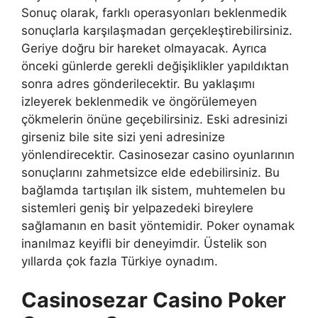
Sonuç olarak, farklı operasyonları beklenmedik
sonuçlarla karşılaşmadan gerçekleştirebilirsiniz.
Geriye doğru bir hareket olmayacak. Ayrıca
önceki günlerde gerekli değişiklikler yapıldıktan
sonra adres gönderilecektir. Bu yaklaşımı
izleyerek beklenmedik ve öngörülemeyen
çökmelerin önüne geçebilirsiniz. Eski adresinizi
girseniz bile site sizi yeni adresinize
yönlendirecektir. Casinosezar casino oyunlarının
sonuçlarını zahmetsizce elde edebilirsiniz. Bu
bağlamda tartışılan ilk sistem, muhtemelen bu
sistemleri geniş bir yelpazedeki bireylere
sağlamanın en basit yöntemidir. Poker oynamak
inanılmaz keyifli bir deneyimdir. Üstelik son
yıllarda çok fazla Türkiye oynadım.
Casinosezar Casino Poker