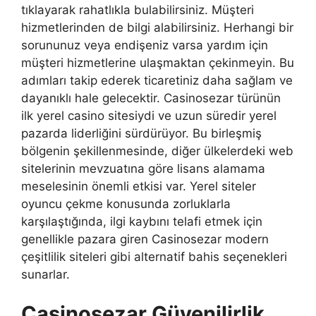
tıklayarak rahatlıkla bulabilirsiniz. Müşteri
hizmetlerinden de bilgi alabilirsiniz. Herhangi bir
sorununuz veya endişeniz varsa yardım için
müşteri hizmetlerine ulaşmaktan çekinmeyin. Bu
adımları takip ederek ticaretiniz daha sağlam ve
dayanıklı hale gelecektir. Casinosezar türünün
ilk yerel casino sitesiydi ve uzun süredir yerel
pazarda liderliğini sürdürüyor. Bu birleşmiş
bölgenin şekillenmesinde, diğer ülkelerdeki web
sitelerinin mevzuatına göre lisans alamama
meselesinin önemli etkisi var. Yerel siteler
oyuncu çekme konusunda zorluklarla
karşılaştığında, ilgi kaybını telafi etmek için
genellikle pazara giren Casinosezar modern
çeşitlilik siteleri gibi alternatif bahis seçenekleri
sunarlar.
Casinosezar Güvenilirlik