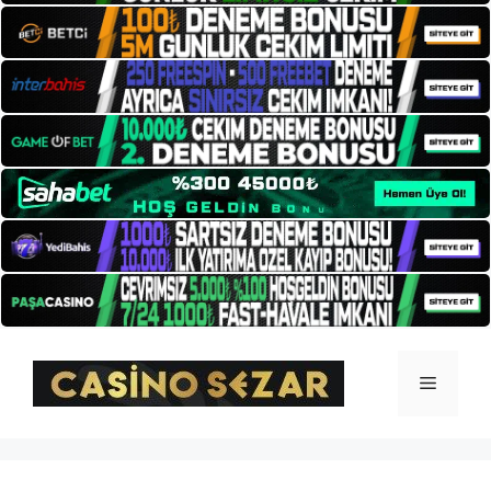
İçeriğe
atla
Menü