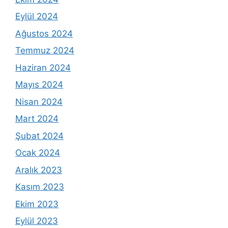
Eylül 2024
Ağustos 2024
Temmuz 2024
Haziran 2024
Mayıs 2024
Nisan 2024
Mart 2024
Şubat 2024
Ocak 2024
Aralık 2023
Kasım 2023
Ekim 2023
Eylül 2023