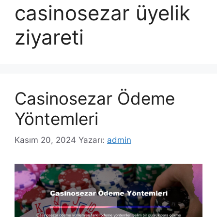
casinosezar üyelik
ziyareti
Casinosezar Ödeme
Yöntemleri
Kasım 20, 2024
Yazarı:
admin