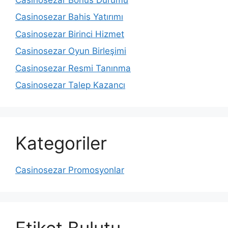
Casinosezar Bahis Yatırımı
Casinosezar Birinci Hizmet
Casinosezar Oyun Birleşimi
Casinosezar Resmi Tanınma
Casinosezar Talep Kazancı
Kategoriler
Casinosezar Promosyonlar