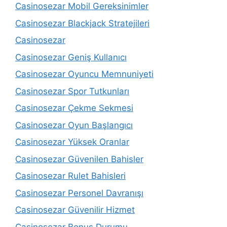
Casinosezar Mobil Gereksinimler
Casinosezar Blackjack Stratejileri
Casinosezar
Casinosezar Geniş Kullanıcı
Casinosezar Oyuncu Memnuniyeti
Casinosezar Spor Tutkunları
Casinosezar Çekme Sekmesi
Casinosezar Oyun Başlangıcı
Casinosezar Yüksek Oranlar
Casinosezar Güvenilen Bahisler
Casinosezar Rulet Bahisleri
Casinosezar Personel Davranışı
Casinosezar Güvenilir Hizmet
Casinosezar Bonus Durumu