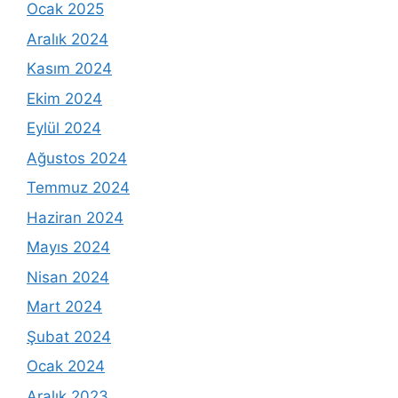
Ocak 2025
Aralık 2024
Kasım 2024
Ekim 2024
Eylül 2024
Ağustos 2024
Temmuz 2024
Haziran 2024
Mayıs 2024
Nisan 2024
Mart 2024
Şubat 2024
Ocak 2024
Aralık 2023