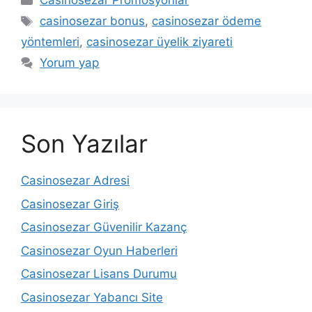
Casinosezar Promosyonlar
Etiketler
casinosezar bonus
,
casinosezar ödeme
yöntemleri
,
casinosezar üyelik ziyareti
Yorum yap
Son Yazılar
Casinosezar Adresi
Casinosezar Giriş
Casinosezar Güvenilir Kazanç
Casinosezar Oyun Haberleri
Casinosezar Lisans Durumu
Casinosezar Yabancı Site