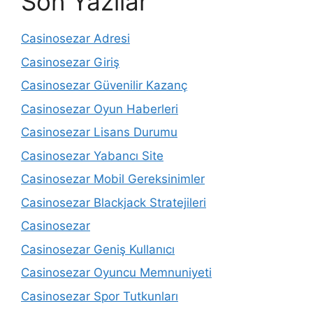
Son Yazılar
Casinosezar Adresi
Casinosezar Giriş
Casinosezar Güvenilir Kazanç
Casinosezar Oyun Haberleri
Casinosezar Lisans Durumu
Casinosezar Yabancı Site
Casinosezar Mobil Gereksinimler
Casinosezar Blackjack Stratejileri
Casinosezar
Casinosezar Geniş Kullanıcı
Casinosezar Oyuncu Memnuniyeti
Casinosezar Spor Tutkunları