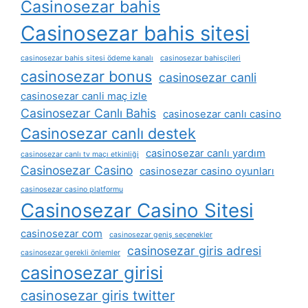
Casinosezar bahis
Casinosezar bahis sitesi
casinosezar bahis sitesi ödeme kanalı
casinosezar bahisçileri
casinosezar bonus
casinosezar canli
casinosezar canli maç izle
Casinosezar Canlı Bahis
casinosezar canlı casino
Casinosezar canlı destek
casinosezar canlı yardım
casinosezar canlı tv maçı etkinliği
Casinosezar Casino
casinosezar casino oyunları
casinosezar casino platformu
Casinosezar Casino Sitesi
casinosezar com
casinosezar geniş seçenekler
casinosezar giris adresi
casinosezar gerekli önlemler
casinosezar girisi
casinosezar giris twitter