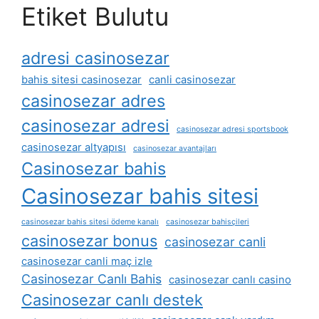
Etiket Bulutu
adresi casinosezar
bahis sitesi casinosezar
canli casinosezar
casinosezar adres
casinosezar adresi
casinosezar adresi sportsbook
casinosezar altyapısı
casinosezar avantajları
Casinosezar bahis
Casinosezar bahis sitesi
casinosezar bahis sitesi ödeme kanalı
casinosezar bahisçileri
casinosezar bonus
casinosezar canli
casinosezar canli maç izle
Casinosezar Canlı Bahis
casinosezar canlı casino
Casinosezar canlı destek