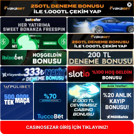
×
CASINOSEZAR GİRİŞ İÇİN TIKLAYINIZ!