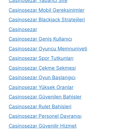
Casinosezar Yabancı Site
Casinosezar Mobil Gereksinimler
Casinosezar Blackjack Stratejileri
Casinosezar
Casinosezar Geniş Kullanıcı
Casinosezar Oyuncu Memnuniyeti
Casinosezar Spor Tutkunları
Casinosezar Çekme Sekmesi
Casinosezar Oyun Başlangıcı
Casinosezar Yüksek Oranlar
Casinosezar Güvenilen Bahisler
Casinosezar Rulet Bahisleri
Casinosezar Personel Davranışı
Casinosezar Güvenilir Hizmet