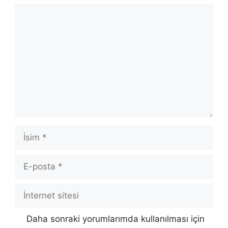
Yorum
İsim
E-
posta
İnternet
sitesi
Daha sonraki yorumlarımda kullanılması için