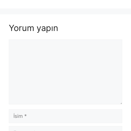
Yorum yapın
Yorum
İsim
E-