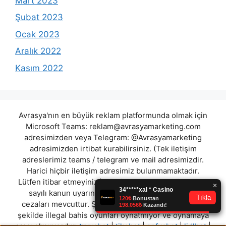
Mart 2023
Şubat 2023
Ocak 2023
Aralık 2022
Kasım 2022
Avrasya'nın en büyük reklam platformunda olmak için
Microsoft Teams:
reklam@avrasyamarketing.com
adresimizden veya Telegram: @Avrasyamarketing
adresimizden irtibat kurabilirsiniz. (Tek iletişim
adreslerimiz teams / telegram ve mail adresimizdir.
Harici hiçbir iletişim adresimiz bulunmamaktadır.
Lütfen itibar etmeyiniz.) Türkiye yasalarına göre 7258
sayılı kanun uyarınca yasa dışı bahis oynamanın
cezaları mevcuttur. Şu an bulunduğunuz site hiç bir
şekilde illegal bahis oyunları oynatmıyor ve oynamaya