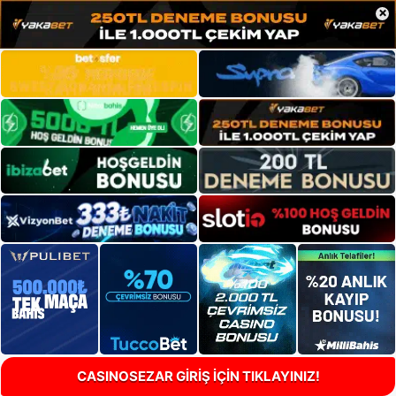
×
CASINOSEZAR GİRİŞ İÇİN TIKLAYINIZ!