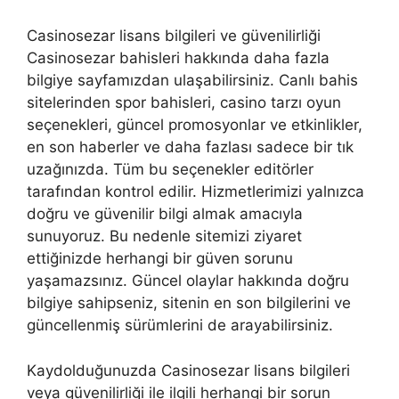
Casinosezar lisans bilgileri ve güvenilirliği
Casinosezar bahisleri hakkında daha fazla
bilgiye sayfamızdan ulaşabilirsiniz. Canlı bahis
sitelerinden spor bahisleri, casino tarzı oyun
seçenekleri, güncel promosyonlar ve etkinlikler,
en son haberler ve daha fazlası sadece bir tık
uzağınızda. Tüm bu seçenekler editörler
tarafından kontrol edilir. Hizmetlerimizi yalnızca
doğru ve güvenilir bilgi almak amacıyla
sunuyoruz. Bu nedenle sitemizi ziyaret
ettiğinizde herhangi bir güven sorunu
yaşamazsınız. Güncel olaylar hakkında doğru
bilgiye sahipseniz, sitenin en son bilgilerini ve
güncellenmiş sürümlerini de arayabilirsiniz.
Kaydolduğunuzda Casinosezar lisans bilgileri
veya güvenilirliği ile ilgili herhangi bir sorun