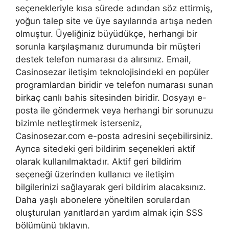
seçenekleriyle kısa sürede adından söz ettirmiş,
yoğun talep site ve üye sayılarında artışa neden
olmuştur. Üyeliğiniz büyüdükçe, herhangi bir
sorunla karşılaşmanız durumunda bir müşteri
destek telefon numarası da alırsınız. Email,
Casinosezar iletişim teknolojisindeki en popüler
programlardan biridir ve telefon numarası sunan
birkaç canlı bahis sitesinden biridir. Dosyayı e-
posta ile göndermek veya herhangi bir sorunuzu
bizimle netleştirmek isterseniz,
Casinosezar.com e-posta adresini seçebilirsiniz.
Ayrıca sitedeki geri bildirim seçenekleri aktif
olarak kullanılmaktadır. Aktif geri bildirim
seçeneği üzerinden kullanıcı ve iletişim
bilgilerinizi sağlayarak geri bildirim alacaksınız.
Daha yaşlı abonelere yöneltilen sorulardan
oluşturulan yanıtlardan yardım almak için SSS
bölümünü tıklayın.