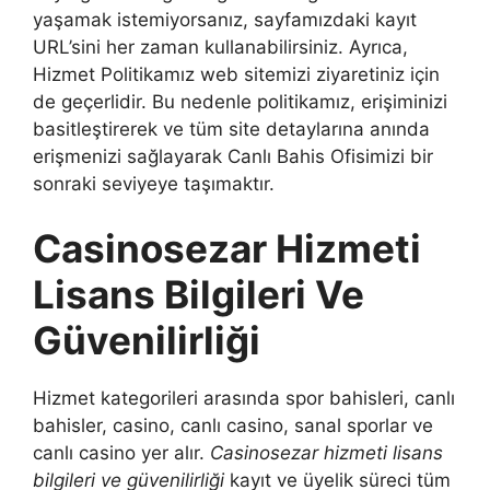
yaşamak istemiyorsanız, sayfamızdaki kayıt
URL’sini her zaman kullanabilirsiniz. Ayrıca,
Hizmet Politikamız web sitemizi ziyaretiniz için
de geçerlidir. Bu nedenle politikamız, erişiminizi
basitleştirerek ve tüm site detaylarına anında
erişmenizi sağlayarak Canlı Bahis Ofisimizi bir
sonraki seviyeye taşımaktır.
Casinosezar Hizmeti
Lisans Bilgileri Ve
Güvenilirliği
Hizmet kategorileri arasında spor bahisleri, canlı
bahisler, casino, canlı casino, sanal sporlar ve
canlı casino yer alır.
Casinosezar hizmeti lisans
bilgileri ve güvenilirliği
kayıt ve üyelik süreci tüm