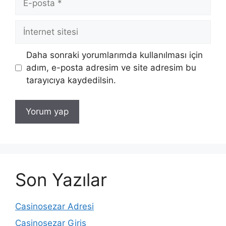
posta
İnternet
sitesi
Daha sonraki yorumlarımda kullanılması için
adım, e-posta adresim ve site adresim bu
tarayıcıya kaydedilsin.
Son Yazılar
Casinosezar Adresi
Casinosezar Giriş