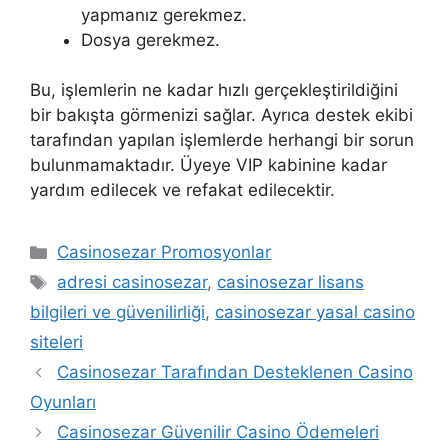
yapmanız gerekmez.
Dosya gerekmez.
Bu, işlemlerin ne kadar hızlı gerçekleştirildiğini
bir bakışta görmenizi sağlar. Ayrıca destek ekibi
tarafından yapılan işlemlerde herhangi bir sorun
bulunmamaktadır. Üyeye VIP kabinine kadar
yardım edilecek ve refakat edilecektir.
Kategoriler
Casinosezar Promosyonlar
Etiketler
adresi casinosezar
,
casinosezar lisans
bilgileri ve güvenilirliği
,
casinosezar yasal casino
siteleri
Casinosezar Tarafından Desteklenen Casino
Oyunları
Casinosezar Güvenilir Casino Ödemeleri