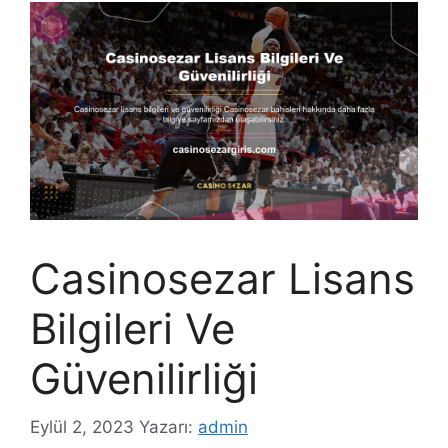
Casinosezar Lisans
Bilgileri Ve
Güvenilirliği
Eylül 2, 2023
Yazarı:
admin