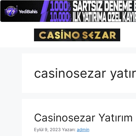
İçeriğe
atla
casinosezar yatır
Casinosezar Yatırım
Eylül 9, 2023
Yazarı:
admin