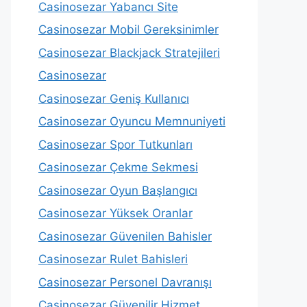
Casinosezar Yabancı Site
Casinosezar Mobil Gereksinimler
Casinosezar Blackjack Stratejileri
Casinosezar
Casinosezar Geniş Kullanıcı
Casinosezar Oyuncu Memnuniyeti
Casinosezar Spor Tutkunları
Casinosezar Çekme Sekmesi
Casinosezar Oyun Başlangıcı
Casinosezar Yüksek Oranlar
Casinosezar Güvenilen Bahisler
Casinosezar Rulet Bahisleri
Casinosezar Personel Davranışı
Casinosezar Güvenilir Hizmet