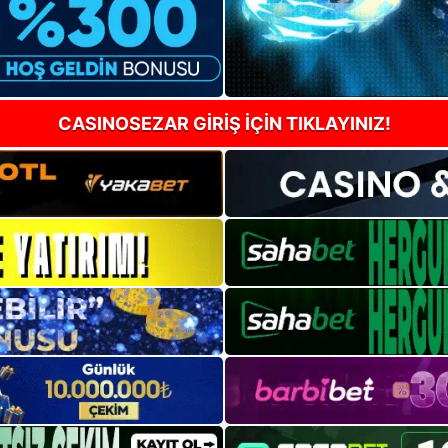
CASINOSEZAR GİRİŞ İÇİN TIKLAYINIZ!