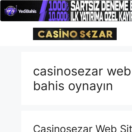
İçeriğe
atla
casinosezar web 
bahis oynayın
Casinosezar Web Sit