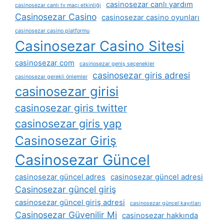
casinosezar canlı yardım
casinosezar canlı tv maçı etkinliği
Casinosezar Casino
casinosezar casino oyunları
casinosezar casino platformu
Casinosezar Casino Sitesi
casinosezar com
casinosezar geniş seçenekler
casinosezar giris adresi
casinosezar gerekli önlemler
casinosezar girisi
casinosezar giris twitter
casinosezar giris yap
Casinosezar Giriş
Casinosezar Güncel
casinosezar güncel adres
casinosezar güncel adresi
Casinosezar güncel giriş
casinosezar güncel giriş adresi
casinosezar güncel kayıtları
Casinosezar Güvenilir Mi
casinosezar hakkında