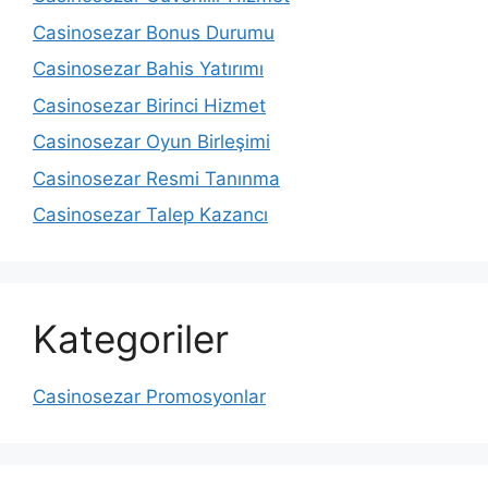
Casinosezar Bonus Durumu
Casinosezar Bahis Yatırımı
Casinosezar Birinci Hizmet
Casinosezar Oyun Birleşimi
Casinosezar Resmi Tanınma
Casinosezar Talep Kazancı
Kategoriler
Casinosezar Promosyonlar