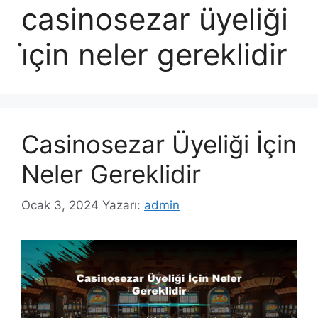
casinosezar üyeliği
i̇çin neler gereklidir
Casinosezar Üyeliği İçin
Neler Gereklidir
Ocak 3, 2024
Yazarı:
admin