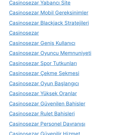
Casinosezar Yabancı Site
Casinosezar Mobil Gereksinimler
Casinosezar Blackjack Stratejileri
Casinosezar
Casinosezar Geniş Kullanıcı
Casinosezar Oyuncu Memnuniyeti
Casinosezar Spor Tutkunları
Casinosezar Çekme Sekmesi
Casinosezar Oyun Başlangıcı
Casinosezar Yüksek Oranlar
Casinosezar Güvenilen Bahisler
Casinosezar Rulet Bahisleri
Casinosezar Personel Davranışı
Casinosezar Güvenilir Hizmet