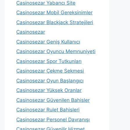
Casinosezar Yabancı Site
Casinosezar Mobil Gereksinimler
Casinosezar Blackjack Stratejileri
Casinosezar
Casinosezar Geniş Kullanıcı
Casinosezar Oyuncu Memnuniyeti
Casinosezar Spor Tutkunları
Casinosezar Çekme Sekmesi
Casinosezar Oyun Başlangıcı
Casinosezar Yüksek Oranlar
Casinosezar Güvenilen Bahisler
Casinosezar Rulet Bahisleri
Casinosezar Personel Davranışı
Casinosezar Güvenilir Hizmet