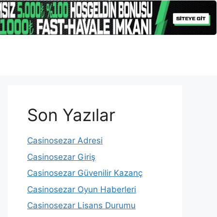
Son Yazılar
Casinosezar Adresi
Casinosezar Giriş
Casinosezar Güvenilir Kazanç
Casinosezar Oyun Haberleri
Casinosezar Lisans Durumu