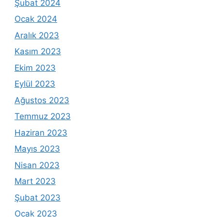
Şubat 2024
Ocak 2024
Aralık 2023
Kasım 2023
Ekim 2023
Eylül 2023
Ağustos 2023
Temmuz 2023
Haziran 2023
Mayıs 2023
Nisan 2023
Mart 2023
Şubat 2023
Ocak 2023