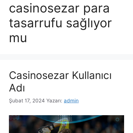
casinosezar para
tasarrufu sağlıyor
mu
Casinosezar Kullanıcı
Adı
Şubat 17, 2024
Yazarı:
admin