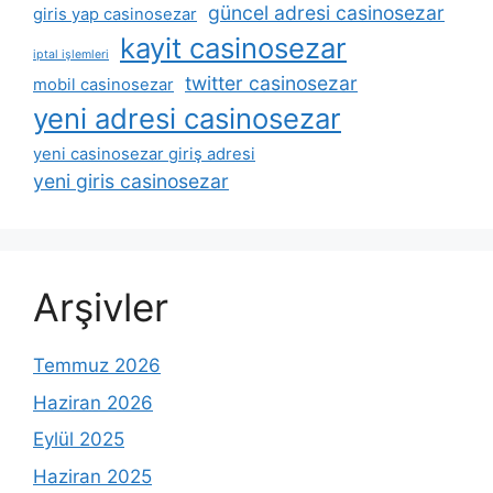
güncel adresi casinosezar
giris yap casinosezar
kayit casinosezar
iptal işlemleri
twitter casinosezar
mobil casinosezar
yeni adresi casinosezar
yeni casinosezar giriş adresi
yeni giris casinosezar
Arşivler
Temmuz 2026
Haziran 2026
Eylül 2025
Haziran 2025