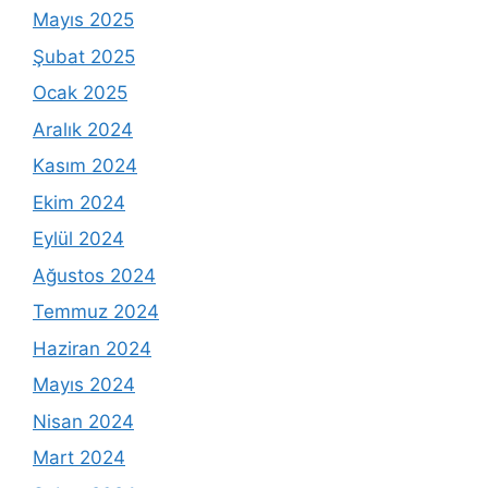
Mayıs 2025
Şubat 2025
Ocak 2025
Aralık 2024
Kasım 2024
Ekim 2024
Eylül 2024
Ağustos 2024
Temmuz 2024
Haziran 2024
Mayıs 2024
Nisan 2024
Mart 2024