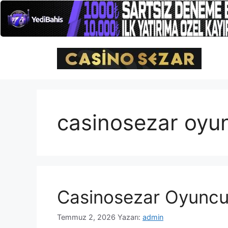
İçeriğe
atla
casinosezar oyu
Casinosezar Oyuncu
Temmuz 2, 2026
Yazarı:
admin