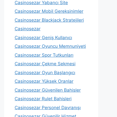
Casinosezar Yabancı Site
Casinosezar Mobil Gereksinimler
Casinosezar Blackjack Stratejileri
Casinosezar
Casinosezar Geniş Kullanıcı
Casinosezar Oyuncu Memnuniyeti
Casinosezar Spor Tutkunları
Casinosezar Çekme Sekmesi
Casinosezar Oyun Başlangıcı
Casinosezar Yüksek Oranlar
Casinosezar Güvenilen Bahisler
Casinosezar Rulet Bahisleri
Casinosezar Personel Davranışı
Casinosezar Güvenilir Hizmet