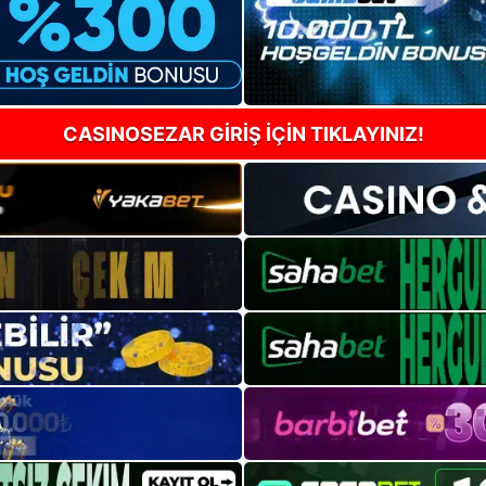
CASINOSEZAR GİRİŞ İÇİN TIKLAYINIZ!