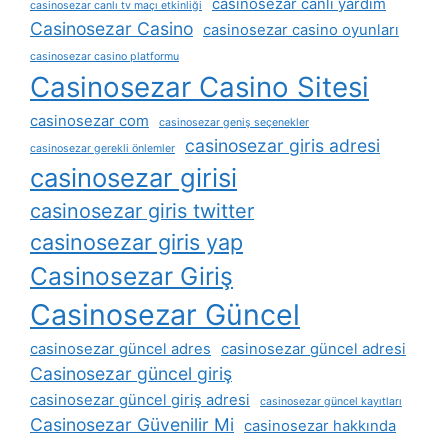
casinosezar canlı yardım
casinosezar canlı tv maçı etkinliği
Casinosezar Casino
casinosezar casino oyunları
casinosezar casino platformu
Casinosezar Casino Sitesi
casinosezar com
casinosezar geniş seçenekler
casinosezar giris adresi
casinosezar gerekli önlemler
casinosezar girisi
casinosezar giris twitter
casinosezar giris yap
Casinosezar Giriş
Casinosezar Güncel
casinosezar güncel adres
casinosezar güncel adresi
Casinosezar güncel giriş
casinosezar güncel giriş adresi
casinosezar güncel kayıtları
Casinosezar Güvenilir Mi
casinosezar hakkında