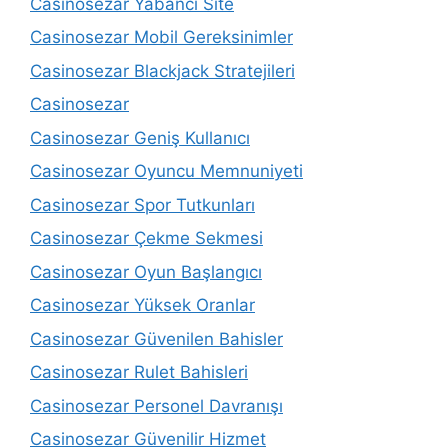
Casinosezar Yabancı Site
Casinosezar Mobil Gereksinimler
Casinosezar Blackjack Stratejileri
Casinosezar
Casinosezar Geniş Kullanıcı
Casinosezar Oyuncu Memnuniyeti
Casinosezar Spor Tutkunları
Casinosezar Çekme Sekmesi
Casinosezar Oyun Başlangıcı
Casinosezar Yüksek Oranlar
Casinosezar Güvenilen Bahisler
Casinosezar Rulet Bahisleri
Casinosezar Personel Davranışı
Casinosezar Güvenilir Hizmet