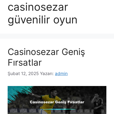
casinosezar
güvenilir oyun
Casinosezar Geniş
Fırsatlar
Şubat 12, 2025
Yazarı:
admin