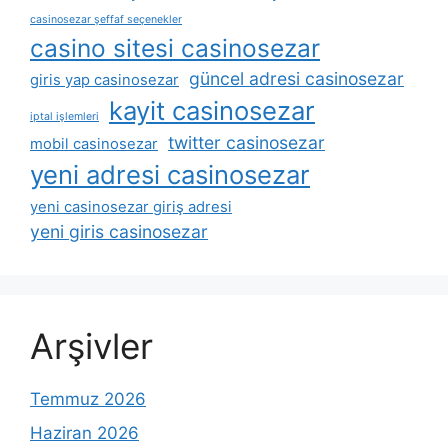
casinosezar şeffaf seçenekler
casino sitesi casinosezar
güncel adresi casinosezar
giris yap casinosezar
kayit casinosezar
iptal işlemleri
twitter casinosezar
mobil casinosezar
yeni adresi casinosezar
yeni casinosezar giriş adresi
yeni giris casinosezar
Arşivler
Temmuz 2026
Haziran 2026