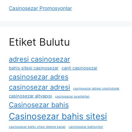
Casinosezar Promosyonlar
Etiket Bulutu
adresi casinosezar
bahis sitesi casinosezar
canli casinosezar
casinosezar adres
casinosezar adresi
casinosezar adresi sportsbook
casinosezar altyapısı
casinosezar avantajları
Casinosezar bahis
Casinosezar bahis sitesi
casinosezar bahis sitesi ödeme kanalı
casinosezar bahisçileri