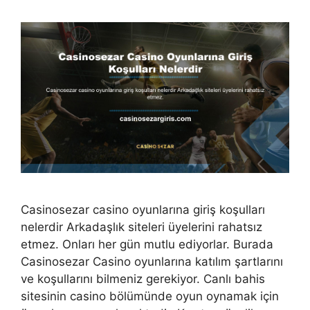
Casinosezar casino oyunlarına giriş koşulları
nelerdir Arkadaşlık siteleri üyelerini rahatsız
etmez. Onları her gün mutlu ediyorlar. Burada
Casinosezar Casino oyunlarına katılım şartlarını
ve koşullarını bilmeniz gerekiyor. Canlı bahis
sitesinin casino bölümünde oyun oynamak için