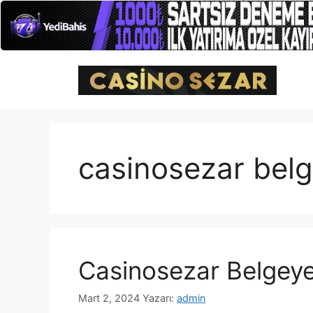
İçeriğe
atla
casinosezar belge
Casinosezar Belgeye 
Mart 2, 2024
Yazarı:
admin