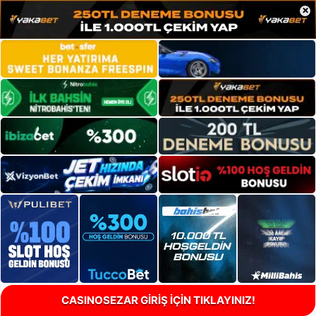
×
CASINOSEZAR GİRİŞ İÇİN TIKLAYINIZ!