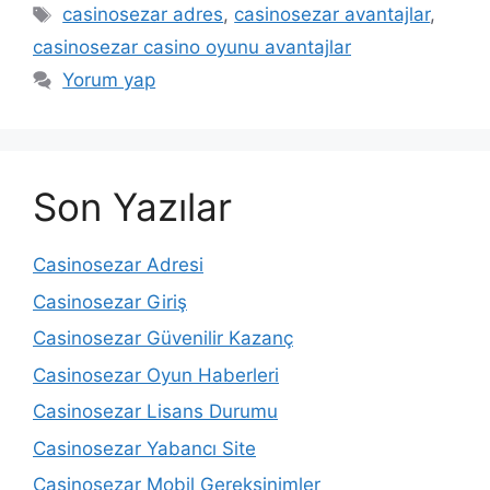
Etiketler
casinosezar adres
,
casinosezar avantajlar
,
casinosezar casino oyunu avantajlar
Yorum yap
Son Yazılar
Casinosezar Adresi
Casinosezar Giriş
Casinosezar Güvenilir Kazanç
Casinosezar Oyun Haberleri
Casinosezar Lisans Durumu
Casinosezar Yabancı Site
Casinosezar Mobil Gereksinimler