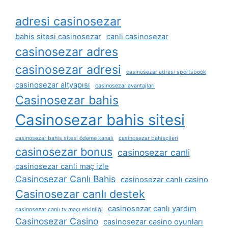
adresi casinosezar
bahis sitesi casinosezar
canli casinosezar
casinosezar adres
casinosezar adresi
casinosezar adresi sportsbook
casinosezar altyapısı
casinosezar avantajları
Casinosezar bahis
Casinosezar bahis sitesi
casinosezar bahis sitesi ödeme kanalı
casinosezar bahisçileri
casinosezar bonus
casinosezar canli
casinosezar canli maç izle
Casinosezar Canlı Bahis
casinosezar canlı casino
Casinosezar canlı destek
casinosezar canlı yardım
casinosezar canlı tv maçı etkinliği
Casinosezar Casino
casinosezar casino oyunları