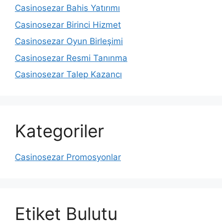
Casinosezar Bahis Yatırımı
Casinosezar Birinci Hizmet
Casinosezar Oyun Birleşimi
Casinosezar Resmi Tanınma
Casinosezar Talep Kazancı
Kategoriler
Casinosezar Promosyonlar
Etiket Bulutu