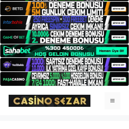
İçeriğe
atla
Menü