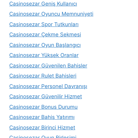
Casinosezar Geniş Kullanıcı
Casinosezar Oyuncu Memnuniyeti
Casinosezar Spor Tutkunları
Casinosezar Çekme Sekmesi
Casinosezar Oyun Başlangıcı
Casinosezar Yüksek Oranlar
Casinosezar Güvenilen Bahisler
Casinosezar Rulet Bahisleri
Casinosezar Personel Davranışı
Casinosezar Güvenilir Hizmet
Casinosezar Bonus Durumu
Casinosezar Bahis Yatırımı
Casinosezar Birinci Hizmet
Casinosezar Oyun Birleşimi