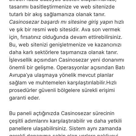
tasarımı basitleştirmenize ve web sitenizde
tutarlı bir akış sağlamanıza olanak tanır.
Casinosezar başardı mı sitesine giriş yapın
hızlı
ve şık bir resmi web sitesidir. Ava son vermek
için, fırsatınız olduğunda devam ettirebilirsiniz.
Bu, web sitenizi genişletmenize ve kazancınızı
daha karlı sektörlere taşımanıza olanak tanır.
İşlevsellik açısından Casinosezar yeni donanımı
önemli bir gelişme. Operasyonlar açısından Batı
Avrupa’ya ulaşmaya yönelik mevcut planlar
sağlam ve muhtemelen karşılaştırılabilir.Hızlı
prosedürler güvenli bölgelere sürekli erişimi
garanti eder.
Bu paneli açtığınızda Casinosezar sürecinin
çeşitli adımlarını karşılaştırabilir ve daha yetkili
panellere ulaşabilirsiniz. Sistem aynı zamanda
gerekli donanıma sahip olan yerlere nakliyeyi