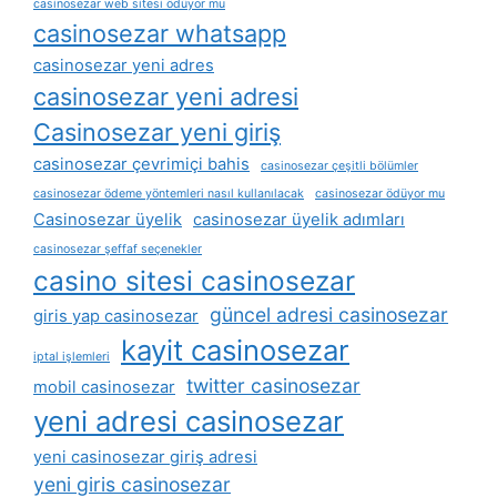
casinosezar web sitesi ödüyor mu
casinosezar whatsapp
casinosezar yeni adres
casinosezar yeni adresi
Casinosezar yeni giriş
casinosezar çevrimiçi bahis
casinosezar çeşitli bölümler
casinosezar ödeme yöntemleri nasıl kullanılacak
casinosezar ödüyor mu
Casinosezar üyelik
casinosezar üyelik adımları
casinosezar şeffaf seçenekler
casino sitesi casinosezar
güncel adresi casinosezar
giris yap casinosezar
kayit casinosezar
iptal işlemleri
twitter casinosezar
mobil casinosezar
yeni adresi casinosezar
yeni casinosezar giriş adresi
yeni giris casinosezar