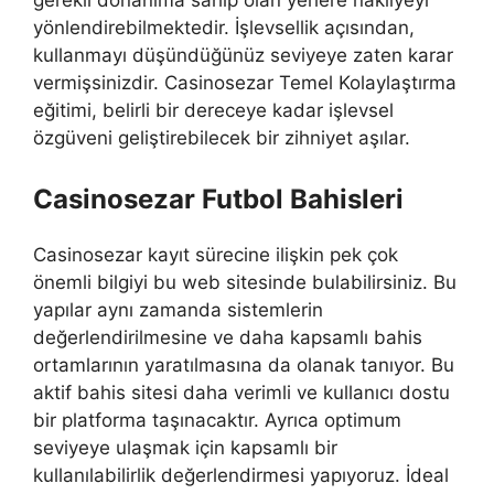
yönlendirebilmektedir. İşlevsellik açısından,
kullanmayı düşündüğünüz seviyeye zaten karar
vermişsinizdir. Casinosezar Temel Kolaylaştırma
eğitimi, belirli bir dereceye kadar işlevsel
özgüveni geliştirebilecek bir zihniyet aşılar.
Casinosezar Futbol Bahisleri
Casinosezar kayıt sürecine ilişkin pek çok
önemli bilgiyi bu web sitesinde bulabilirsiniz. Bu
yapılar aynı zamanda sistemlerin
değerlendirilmesine ve daha kapsamlı bahis
ortamlarının yaratılmasına da olanak tanıyor. Bu
aktif bahis sitesi daha verimli ve kullanıcı dostu
bir platforma taşınacaktır. Ayrıca optimum
seviyeye ulaşmak için kapsamlı bir
kullanılabilirlik değerlendirmesi yapıyoruz. İdeal