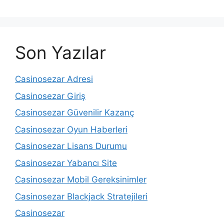
Son Yazılar
Casinosezar Adresi
Casinosezar Giriş
Casinosezar Güvenilir Kazanç
Casinosezar Oyun Haberleri
Casinosezar Lisans Durumu
Casinosezar Yabancı Site
Casinosezar Mobil Gereksinimler
Casinosezar Blackjack Stratejileri
Casinosezar