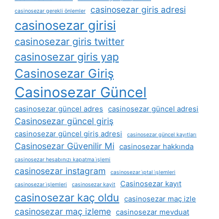
casinosezar giris adresi
casinosezar gerekli önlemler
casinosezar girisi
casinosezar giris twitter
casinosezar giris yap
Casinosezar Giriş
Casinosezar Güncel
casinosezar güncel adres
casinosezar güncel adresi
Casinosezar güncel giriş
casinosezar güncel giriş adresi
casinosezar güncel kayıtları
Casinosezar Güvenilir Mi
casinosezar hakkında
casinosezar hesabınızı kapatma i̇şlemi
casinosezar instagram
casinosezar i̇ptal i̇şlemleri
Casinosezar kayıt
casinosezar i̇şlemleri
casinosezar kayit
casinosezar kaç oldu
casinosezar maç izle
casinosezar maç izleme
casinosezar mevduat