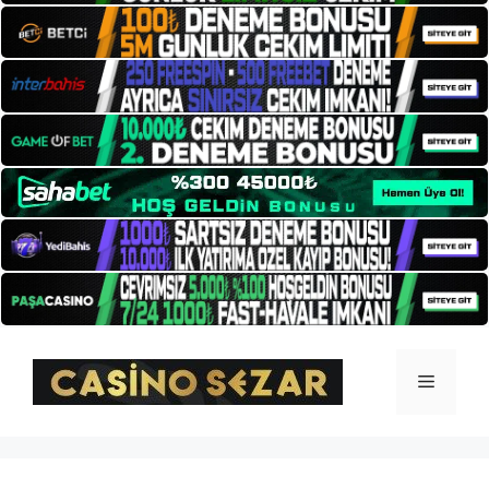
İçeriğe
atla
Menü