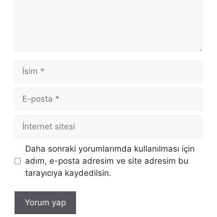
İsim
E-
posta
İnternet
sitesi
Daha sonraki yorumlarımda kullanılması için
adım, e-posta adresim ve site adresim bu
tarayıcıya kaydedilsin.