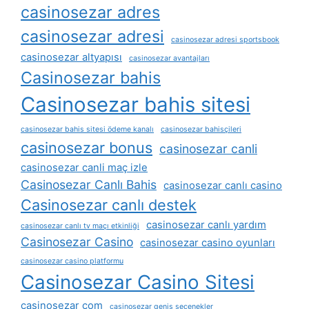
casinosezar adres
casinosezar adresi
casinosezar adresi sportsbook
casinosezar altyapısı
casinosezar avantajları
Casinosezar bahis
Casinosezar bahis sitesi
casinosezar bahis sitesi ödeme kanalı
casinosezar bahisçileri
casinosezar bonus
casinosezar canli
casinosezar canli maç izle
Casinosezar Canlı Bahis
casinosezar canlı casino
Casinosezar canlı destek
casinosezar canlı yardım
casinosezar canlı tv maçı etkinliği
Casinosezar Casino
casinosezar casino oyunları
casinosezar casino platformu
Casinosezar Casino Sitesi
casinosezar com
casinosezar geniş seçenekler