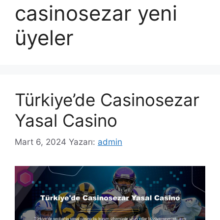
casinosezar yeni
üyeler
Türkiye’de Casinosezar
Yasal Casino
Mart 6, 2024
Yazarı:
admin