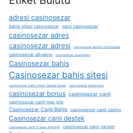
Etiket Bulutu
adresi casinosezar
bahis sitesi casinosezar
canli casinosezar
casinosezar adres
casinosezar adresi
casinosezar adresi sportsbook
casinosezar altyapısı
casinosezar avantajları
Casinosezar bahis
Casinosezar bahis sitesi
casinosezar bahis sitesi ödeme kanalı
casinosezar bahisçileri
casinosezar bonus
casinosezar canli
casinosezar canli maç izle
Casinosezar Canlı Bahis
casinosezar canlı casino
Casinosezar canlı destek
casinosezar canlı yardım
casinosezar canlı tv maçı etkinliği