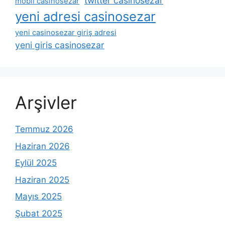
twitter casinosezar
mobil casinosezar
yeni adresi casinosezar
yeni casinosezar giriş adresi
yeni giris casinosezar
Arşivler
Temmuz 2026
Haziran 2026
Eylül 2025
Haziran 2025
Mayıs 2025
Şubat 2025