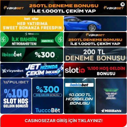
×
CASINOSEZAR GİRİŞ İÇİN TIKLAYINIZ!