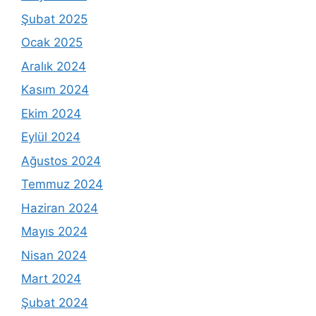
Şubat 2025
Ocak 2025
Aralık 2024
Kasım 2024
Ekim 2024
Eylül 2024
Ağustos 2024
Temmuz 2024
Haziran 2024
Mayıs 2024
Nisan 2024
Mart 2024
Şubat 2024