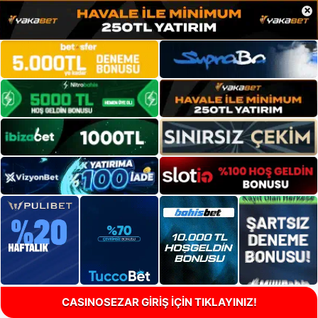
×
CASINOSEZAR GİRİŞ İÇİN TIKLAYINIZ!