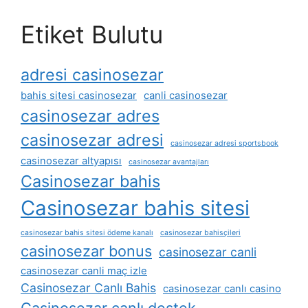
Etiket Bulutu
adresi casinosezar
bahis sitesi casinosezar
canli casinosezar
casinosezar adres
casinosezar adresi
casinosezar adresi sportsbook
casinosezar altyapısı
casinosezar avantajları
Casinosezar bahis
Casinosezar bahis sitesi
casinosezar bahis sitesi ödeme kanalı
casinosezar bahisçileri
casinosezar bonus
casinosezar canli
casinosezar canli maç izle
Casinosezar Canlı Bahis
casinosezar canlı casino