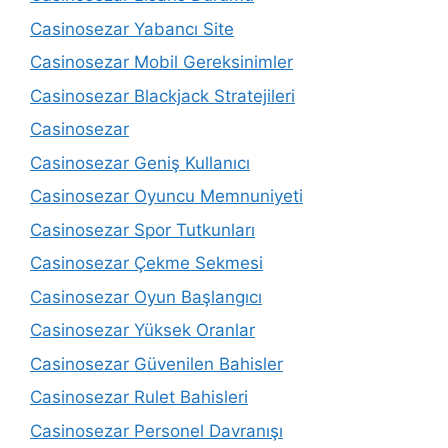
Casinosezar Yabancı Site
Casinosezar Mobil Gereksinimler
Casinosezar Blackjack Stratejileri
Casinosezar
Casinosezar Geniş Kullanıcı
Casinosezar Oyuncu Memnuniyeti
Casinosezar Spor Tutkunları
Casinosezar Çekme Sekmesi
Casinosezar Oyun Başlangıcı
Casinosezar Yüksek Oranlar
Casinosezar Güvenilen Bahisler
Casinosezar Rulet Bahisleri
Casinosezar Personel Davranışı