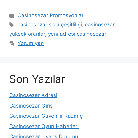
Kategoriler
Casinosezar Promosyonlar
Etiketler
casinosezar spor çeşitliliği
,
casinosezar
yüksek oranlar
,
yeni adresi casinosezar
Yorum yap
Son Yazılar
Casinosezar Adresi
Casinosezar Giriş
Casinosezar Güvenilir Kazanç
Casinosezar Oyun Haberleri
Casinosezar Lisans Durumu