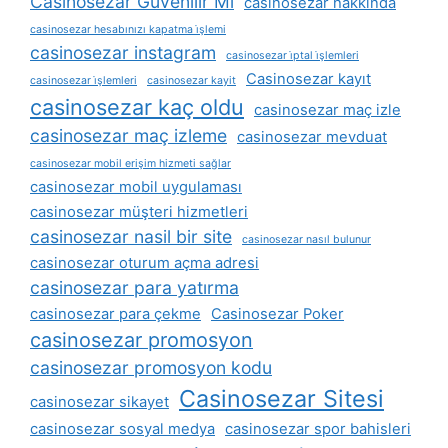
Casinosezar Güvenilir Mi
casinosezar hakkında
casinosezar hesabınızı kapatma i̇şlemi
casinosezar instagram
casinosezar i̇ptal i̇şlemleri
Casinosezar kayıt
casinosezar i̇şlemleri
casinosezar kayit
casinosezar kaç oldu
casinosezar maç izle
casinosezar maç izleme
casinosezar mevduat
casinosezar mobil erişim hizmeti sağlar
casinosezar mobil uygulaması
casinosezar müşteri hizmetleri
casinosezar nasil bir site
casinosezar nasıl bulunur
casinosezar oturum açma adresi
casinosezar para yatırma
casinosezar para çekme
Casinosezar Poker
casinosezar promosyon
casinosezar promosyon kodu
Casinosezar Sitesi
casinosezar sikayet
casinosezar sosyal medya
casinosezar spor bahisleri