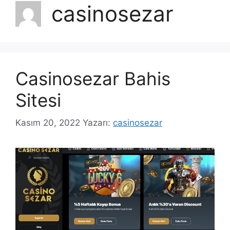
casinosezar
Casinosezar Bahis
Sitesi
Kasım 20, 2022
Yazarı:
casinosezar