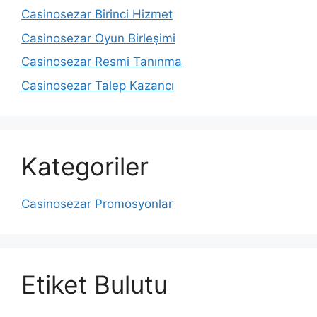
Casinosezar Birinci Hizmet
Casinosezar Oyun Birleşimi
Casinosezar Resmi Tanınma
Casinosezar Talep Kazancı
Kategoriler
Casinosezar Promosyonlar
Etiket Bulutu