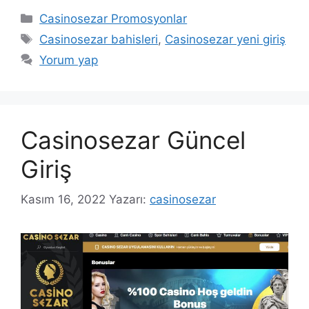
Kategoriler
Casinosezar Promosyonlar
Etiketler
Casinosezar bahisleri
,
Casinosezar yeni giriş
Yorum yap
Casinosezar Güncel
Giriş
Kasım 16, 2022
Yazarı:
casinosezar