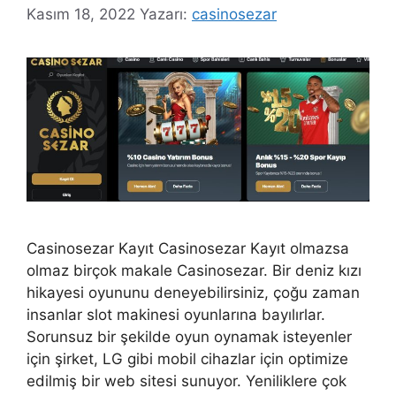
Kasım 18, 2022
Yazarı:
casinosezar
Casinosezar Kayıt Casinosezar Kayıt olmazsa
olmaz birçok makale Casinosezar. Bir deniz kızı
hikayesi oyununu deneyebilirsiniz, çoğu zaman
insanlar slot makinesi oyunlarına bayılırlar.
Sorunsuz bir şekilde oyun oynamak isteyenler
için şirket, LG gibi mobil cihazlar için optimize
edilmiş bir web sitesi sunuyor. Yeniliklere çok