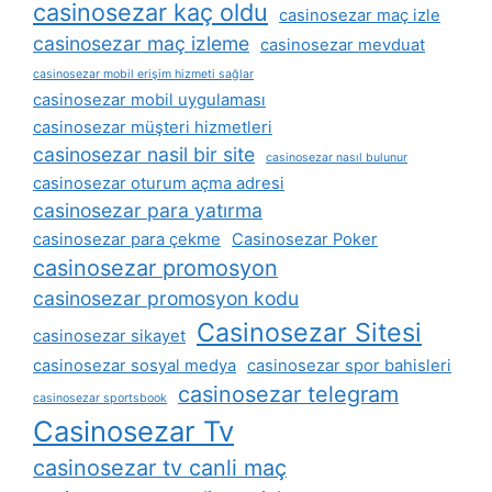
casinosezar kaç oldu
casinosezar maç izle
casinosezar maç izleme
casinosezar mevduat
casinosezar mobil erişim hizmeti sağlar
casinosezar mobil uygulaması
casinosezar müşteri hizmetleri
casinosezar nasil bir site
casinosezar nasıl bulunur
casinosezar oturum açma adresi
casinosezar para yatırma
casinosezar para çekme
Casinosezar Poker
casinosezar promosyon
casinosezar promosyon kodu
Casinosezar Sitesi
casinosezar sikayet
casinosezar sosyal medya
casinosezar spor bahisleri
casinosezar telegram
casinosezar sportsbook
Casinosezar Tv
casinosezar tv canli maç