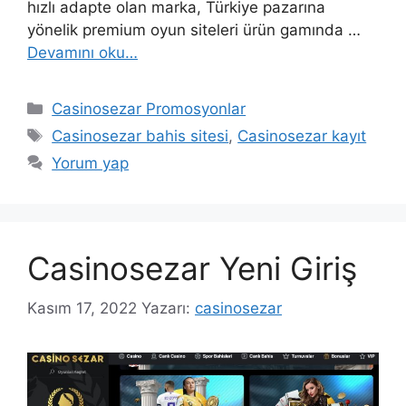
hızlı adapte olan marka, Türkiye pazarına
yönelik premium oyun siteleri ürün gamında …
Devamını oku…
Kategoriler
Casinosezar Promosyonlar
Etiketler
Casinosezar bahis sitesi
,
Casinosezar kayıt
Yorum yap
Casinosezar Yeni Giriş
Kasım 17, 2022
Yazarı:
casinosezar