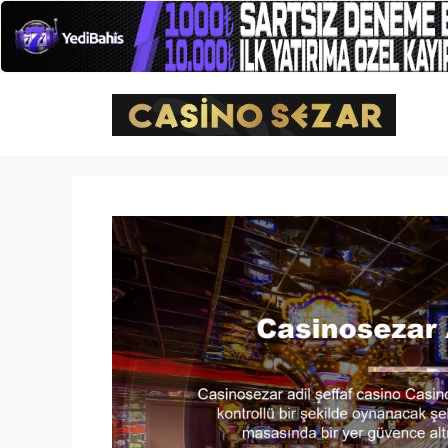
İçeriğe
atla