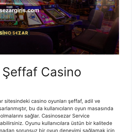
 Şeffaf Casino
 sitesindeki casino oyunları şeffaf, adil ve
sarlanmıştır, bu da kullanıcıların oyun masasında
olmalarını sağlar. Casinosezar Service
lirsiniz. Oyunu kullanıcılara üstün bir kalitede
lmadan sorunsuz bir oyun deneyimi sağlamak için