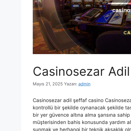
Casinosezar Adil
Mayıs 21, 2025
Yazarı:
admin
Casinosezar adil şeffaf casino Casinosezar
kontrollü bir şekilde oynanacak şekilde ta
bir yer güvence altına alma şansına sahip 
müşterisinden bahis konusunda yardım alabi
sunmak ve herhangi bir teknik aksaklık o