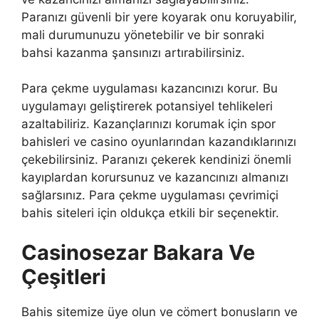
Paranızı güvenli bir yere koyarak onu koruyabilir,
mali durumunuzu yönetebilir ve bir sonraki
bahsi kazanma şansınızı artırabilirsiniz.
Para çekme uygulaması kazancınızı korur. Bu
uygulamayı geliştirerek potansiyel tehlikeleri
azaltabiliriz. Kazançlarınızı korumak için spor
bahisleri ve casino oyunlarından kazandıklarınızı
çekebilirsiniz. Paranızı çekerek kendinizi önemli
kayıplardan korursunuz ve kazancınızı almanızı
sağlarsınız. Para çekme uygulaması çevrimiçi
bahis siteleri için oldukça etkili bir seçenektir.
Casinosezar Bakara Ve
Çeşitleri
Bahis sitemize üye olun ve cömert bonusların ve