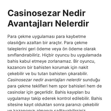
Casinosezar Nedir
Avantajları Nelerdir
Para çekme uygulaması para kaybetme
olasılığını azaltan bir araçtır. Para çekme
taleplerini geri ödeme veya ön ödeme olarak
sınıflandırabiliriz. Hiçbir oyuncu bu uygulamada
bahis kabul etmeye zorlanamaz. Bir oyuncu,
kazancını bir bahisten korumak için nakit
çekebilir ve bu tutarı bahisten çıkarabilir.
Casinosezar nedir avantajları nelerdir
sunduğu
para çekme teklifleri hem spor bahisleri hem de
casinolar için geçerlidir. Bahis kayıpları bu
uygulamayı takip ederek kontrol edilebilir. Bahis
sitesine kayıt olduktan sonra paranızı çekebilir
ve kazancınızı almanızı sağlayabilirsiniz.