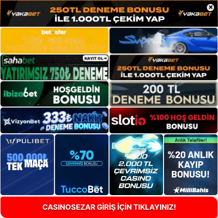
×
CASINOSEZAR GİRİŞ İÇİN TIKLAYINIZ!