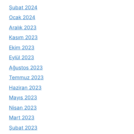
Şubat 2024
Ocak 2024
Aralık 2023
Kasım 2023
Ekim 2023
Eylül 2023
Ağustos 2023
Temmuz 2023
Haziran 2023
Mayıs 2023
Nisan 2023
Mart 2023
Şubat 2023