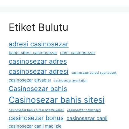
Etiket Bulutu
adresi casinosezar
bahis sitesi casinosezar
canli casinosezar
casinosezar adres
casinosezar adresi
casinosezar adresi sportsbook
casinosezar altyapısı
casinosezar avantajları
Casinosezar bahis
Casinosezar bahis sitesi
casinosezar bahis sitesi ödeme kanalı
casinosezar bahisçileri
casinosezar bonus
casinosezar canli
casinosezar canli maç izle