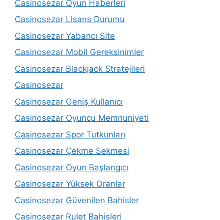
Casinosezar Oyun Haberleri
Casinosezar Lisans Durumu
Casinosezar Yabancı Site
Casinosezar Mobil Gereksinimler
Casinosezar Blackjack Stratejileri
Casinosezar
Casinosezar Geniş Kullanıcı
Casinosezar Oyuncu Memnuniyeti
Casinosezar Spor Tutkunları
Casinosezar Çekme Sekmesi
Casinosezar Oyun Başlangıcı
Casinosezar Yüksek Oranlar
Casinosezar Güvenilen Bahisler
Casinosezar Rulet Bahisleri