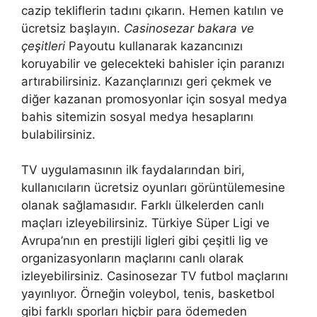
cazip tekliflerin tadını çıkarın. Hemen katılın ve
ücretsiz başlayın.
Casinosezar bakara ve
çeşitleri
Payoutu kullanarak kazancınızı
koruyabilir ve gelecekteki bahisler için paranızı
artırabilirsiniz. Kazançlarınızı geri çekmek ve
diğer kazanan promosyonlar için sosyal medya
bahis sitemizin sosyal medya hesaplarını
bulabilirsiniz.
TV uygulamasının ilk faydalarından biri,
kullanıcıların ücretsiz oyunları görüntülemesine
olanak sağlamasıdır. Farklı ülkelerden canlı
maçları izleyebilirsiniz. Türkiye Süper Ligi ve
Avrupa’nın en prestijli ligleri gibi çeşitli lig ve
organizasyonların maçlarını canlı olarak
izleyebilirsiniz. Casinosezar TV futbol maçlarını
yayınlıyor. Örneğin voleybol, tenis, basketbol
gibi farklı sporları hiçbir para ödemeden