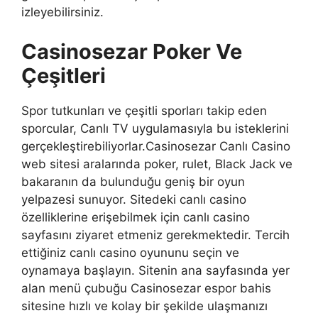
izleyebilirsiniz.
Casinosezar Poker Ve
Çeşitleri
Spor tutkunları ve çeşitli sporları takip eden
sporcular, Canlı TV uygulamasıyla bu isteklerini
gerçekleştirebiliyorlar.Casinosezar Canlı Casino
web sitesi aralarında poker, rulet, Black Jack ve
bakaranın da bulunduğu geniş bir oyun
yelpazesi sunuyor. Sitedeki canlı casino
özelliklerine erişebilmek için canlı casino
sayfasını ziyaret etmeniz gerekmektedir. Tercih
ettiğiniz canlı casino oyununu seçin ve
oynamaya başlayın. Sitenin ana sayfasında yer
alan menü çubuğu Casinosezar espor bahis
sitesine hızlı ve kolay bir şekilde ulaşmanızı