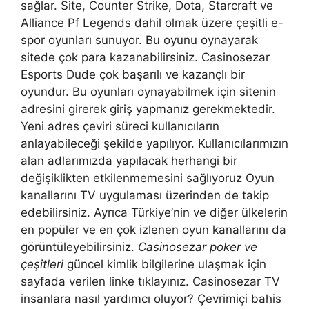
sağlar. Site, Counter Strike, Dota, Starcraft ve
Alliance Pf Legends dahil olmak üzere çeşitli e-
spor oyunları sunuyor. Bu oyunu oynayarak
sitede çok para kazanabilirsiniz. Casinosezar
Esports Dude çok başarılı ve kazançlı bir
oyundur. Bu oyunları oynayabilmek için sitenin
adresini girerek giriş yapmanız gerekmektedir.
Yeni adres çeviri süreci kullanıcıların
anlayabileceği şekilde yapılıyor. Kullanıcılarımızın
alan adlarımızda yapılacak herhangi bir
değişiklikten etkilenmemesini sağlıyoruz Oyun
kanallarını TV uygulaması üzerinden de takip
edebilirsiniz. Ayrıca Türkiye’nin ve diğer ülkelerin
en popüler ve en çok izlenen oyun kanallarını da
görüntüleyebilirsiniz.
Casinosezar poker ve
çeşitleri
güncel kimlik bilgilerine ulaşmak için
sayfada verilen linke tıklayınız. Casinosezar TV
insanlara nasıl yardımcı oluyor? Çevrimiçi bahis