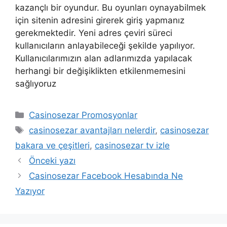
kazançlı bir oyundur. Bu oyunları oynayabilmek
için sitenin adresini girerek giriş yapmanız
gerekmektedir. Yeni adres çeviri süreci
kullanıcıların anlayabileceği şekilde yapılıyor.
Kullanıcılarımızın alan adlarımızda yapılacak
herhangi bir değişiklikten etkilenmemesini
sağlıyoruz
Kategoriler
Casinosezar Promosyonlar
Etiketler
casinosezar avantajları nelerdir
,
casinosezar
bakara ve çeşitleri
,
casinosezar tv izle
Önceki yazı
Casinosezar Facebook Hesabında Ne
Yazıyor