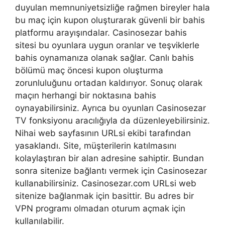
duyulan memnuniyetsizliğe rağmen bireyler hala
bu maç için kupon oluşturarak güvenli bir bahis
platformu arayışındalar. Casinosezar bahis
sitesi bu oyunlara uygun oranlar ve teşviklerle
bahis oynamanıza olanak sağlar. Canlı bahis
bölümü maç öncesi kupon oluşturma
zorunluluğunu ortadan kaldırıyor. Sonuç olarak
maçın herhangi bir noktasına bahis
oynayabilirsiniz. Ayrıca bu oyunları Casinosezar
TV fonksiyonu aracılığıyla da düzenleyebilirsiniz.
Nihai web sayfasının URLsi ekibi tarafından
yasaklandı. Site, müşterilerin katılmasını
kolaylaştıran bir alan adresine sahiptir. Bundan
sonra sitenize bağlantı vermek için Casinosezar
kullanabilirsiniz. Casinosezar.com URLsi web
sitenize bağlanmak için basittir. Bu adres bir
VPN programı olmadan oturum açmak için
kullanılabilir.