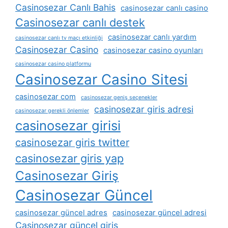
Casinosezar Canlı Bahis
casinosezar canlı casino
Casinosezar canlı destek
casinosezar canlı yardım
casinosezar canlı tv maçı etkinliği
Casinosezar Casino
casinosezar casino oyunları
casinosezar casino platformu
Casinosezar Casino Sitesi
casinosezar com
casinosezar geniş seçenekler
casinosezar giris adresi
casinosezar gerekli önlemler
casinosezar girisi
casinosezar giris twitter
casinosezar giris yap
Casinosezar Giriş
Casinosezar Güncel
casinosezar güncel adres
casinosezar güncel adresi
Casinosezar güncel giriş