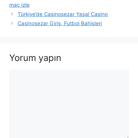
maç izle
Türkiye’de Casinosezar Yasal Casino
Casinosezar Giriş, Futbol Bahisleri
Yorum yapın
Yorum