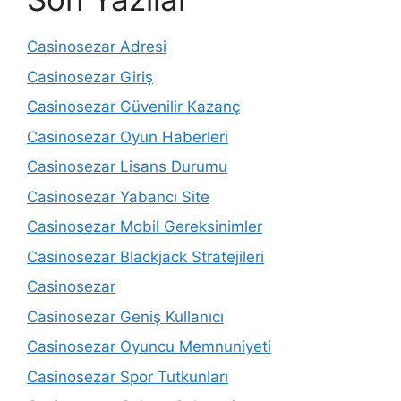
Casinosezar Adresi
Casinosezar Giriş
Casinosezar Güvenilir Kazanç
Casinosezar Oyun Haberleri
Casinosezar Lisans Durumu
Casinosezar Yabancı Site
Casinosezar Mobil Gereksinimler
Casinosezar Blackjack Stratejileri
Casinosezar
Casinosezar Geniş Kullanıcı
Casinosezar Oyuncu Memnuniyeti
Casinosezar Spor Tutkunları