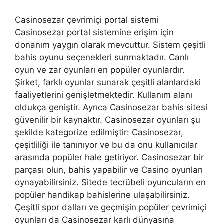
Casinosezar çevrimiçi portal sistemi
Casinosezar portal sistemine erişim için
donanım yaygın olarak mevcuttur. Sistem çeşitli
bahis oyunu seçenekleri sunmaktadır. Canlı
oyun ve zar oyunları en popüler oyunlardır.
Şirket, farklı oyunlar sunarak çeşitli alanlardaki
faaliyetlerini genişletmektedir. Kullanım alanı
oldukça geniştir. Ayrıca Casinosezar bahis sitesi
güvenilir bir kaynaktır. Casinosezar oyunları şu
şekilde kategorize edilmiştir: Casinosezar,
çeşitliliği ile tanınıyor ve bu da onu kullanıcılar
arasında popüler hale getiriyor. Casinosezar bir
parçası olun, bahis yapabilir ve Casino oyunları
oynayabilirsiniz. Sitede tecrübeli oyuncuların en
popüler handikap bahislerine ulaşabilirsiniz.
Çeşitli spor dalları ve geçmişin popüler çevrimiçi
oyunları da Casinosezar karlı dünyasına