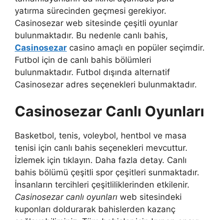
yatırma sürecinden geçmesi gerekiyor.
Casinosezar web sitesinde çeşitli oyunlar
bulunmaktadır. Bu nedenle canlı bahis,
Casinosezar
casino amaçlı en popüler seçimdir.
Futbol için de canlı bahis bölümleri
bulunmaktadır. Futbol dışında alternatif
Casinosezar adres seçenekleri bulunmaktadır.
Casinosezar Canlı Oyunları
Basketbol, ​​tenis, voleybol, hentbol ve masa
tenisi için canlı bahis seçenekleri mevcuttur.
İzlemek için tıklayın. Daha fazla detay. Canlı
bahis bölümü çeşitli spor çeşitleri sunmaktadır.
İnsanların tercihleri ​​çeşitliliklerinden etkilenir.
Casinosezar canlı oyunları
web sitesindeki
kuponları doldurarak bahislerden kazanç