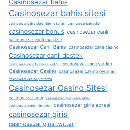
Casinosezar bahis
Casinosezar bahis sitesi
casinosezar bahis sitesi ödeme kanalı
casinosezar bahisçileri
casinosezar bonus
casinosezar canli
casinosezar canli maç izle
Casinosezar Canlı Bahis
casinosezar canlı casino
Casinosezar canlı destek
casinosezar canlı yardım
casinosezar canlı tv maçı etkinliği
Casinosezar Casino
casinosezar casino oyunları
casinosezar casino platformu
Casinosezar Casino Sitesi
casinosezar com
casinosezar geniş seçenekler
casinosezar giris adresi
casinosezar gerekli önlemler
casinosezar girisi
casinosezar giris twitter