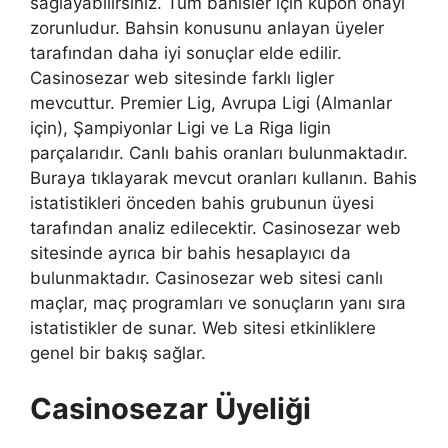
sağlayabilirsiniz. Tüm bahisler için kupon onayı
zorunludur. Bahsin konusunu anlayan üyeler
tarafından daha iyi sonuçlar elde edilir.
Casinosezar web sitesinde farklı ligler
mevcuttur. Premier Lig, Avrupa Ligi (Almanlar
için), Şampiyonlar Ligi ve La Riga ligin
parçalarıdır. Canlı bahis oranları bulunmaktadır.
Buraya tıklayarak mevcut oranları kullanın. Bahis
istatistikleri önceden bahis grubunun üyesi
tarafından analiz edilecektir. Casinosezar web
sitesinde ayrıca bir bahis hesaplayıcı da
bulunmaktadır. Casinosezar web sitesi canlı
maçlar, maç programları ve sonuçların yanı sıra
istatistikler de sunar. Web sitesi etkinliklere
genel bir bakış sağlar.
Casinosezar Üyeliği