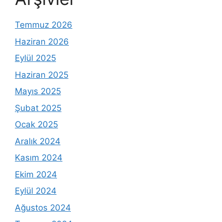
Temmuz 2026
Haziran 2026
Eylül 2025
Haziran 2025
Mayıs 2025
Şubat 2025
Ocak 2025
Aralık 2024
Kasım 2024
Ekim 2024
Eylül 2024
Ağustos 2024