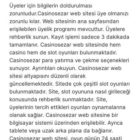
Üyeler için bilgilerin doldurulması
zorunludur.Casinosezar web sitesi üye olmanızı
zorunlu kılar. Web sitesinin ana sayfasından
erişilebilen üyelik programı mevcuttur. Üyelere
rehberlik sunun. Kayıt işlemi sadece 3 dakikada
tamamlanır. Casinosezar web sitesinde hem
casino hem de slot oyunları bulunmaktadır.
Casinosezar para yatırma ve çekme seçenekleri
sunuyor. Ayrıntıları okuyun. Casinosezar web
sitesi altyapısını düzenli olarak
güncellemektedir. Sitede çok çeşitli slot oyunları
bulunmaktadır. Site, slot oyununa nasıl girileceği
konusunda rehberlik sunmaktadır. Site,
üyelerinin tercih ettikleri oyunları oynamalarına
olanak sağlar. Casinosezar web sitesine bir
bilgisayar sistemi üzerinden erişilebilir. Ayrıca
tablete veya uzak arka plana da bağlanır.
Casinosezar web sitesi, oyun günün 24 saati