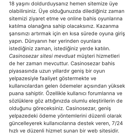
18 yaşını doldurduysanız hemen sitemize üye
olabilirsiniz. Üye olduğunuzda dilediğiniz zaman
sitemizi ziyaret etme ve online bahis oyunlarına
katılma olanağına sahip olacaksınız. Kazanma
şansınızı artırmak için en kısa sürede oyuna giriş
yapın. Dünyanın her yerinden oyunlara
istediğiniz zaman, istediğiniz yerde katılın.
Casinosezar sitesi mevduat
müşteri hizmetleri
de her zaman mevcuttur. Casinosezar bahis
piyasasında uzun yıllardır geniş bir oyun
yelpazesiyle faaliyet göstermekte ve
kullanıcılardan gelen ödemeler açısından yüksek
puana sahiptir. Özellikle kullanıcı forumlarına ve
sözlüklere göz attığınızda olumlu eleştirilerin de
olduğunu göreceksiniz. Casinosezar, geniş
yelpazedeki ödeme yöntemlerini düzenli olarak
güncelleyerek kullanıcılarına destek veren, 7/24
hızlı ve düzenli hizmet sunan bir web sitesidir.