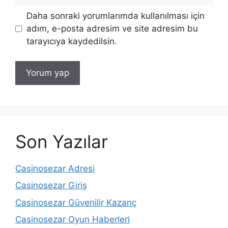
Daha sonraki yorumlarımda kullanılması için
adım, e-posta adresim ve site adresim bu
tarayıcıya kaydedilsin.
Son Yazılar
Casinosezar Adresi
Casinosezar Giriş
Casinosezar Güvenilir Kazanç
Casinosezar Oyun Haberleri