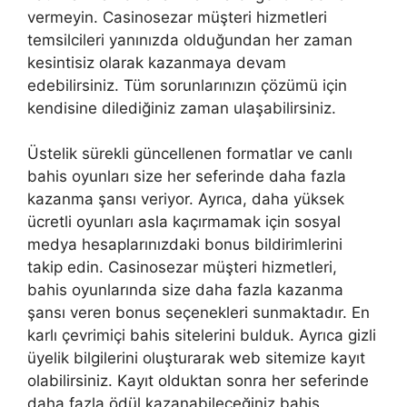
vermeyin. Casinosezar müşteri hizmetleri
temsilcileri yanınızda olduğundan her zaman
kesintisiz olarak kazanmaya devam
edebilirsiniz. Tüm sorunlarınızın çözümü için
kendisine dilediğiniz zaman ulaşabilirsiniz.
Üstelik sürekli güncellenen formatlar ve canlı
bahis oyunları size her seferinde daha fazla
kazanma şansı veriyor. Ayrıca, daha yüksek
ücretli oyunları asla kaçırmamak için sosyal
medya hesaplarınızdaki bonus bildirimlerini
takip edin. Casinosezar müşteri hizmetleri,
bahis oyunlarında size daha fazla kazanma
şansı veren bonus seçenekleri sunmaktadır. En
karlı çevrimiçi bahis sitelerini bulduk. Ayrıca gizli
üyelik bilgilerini oluşturarak web sitemize kayıt
olabilirsiniz. Kayıt olduktan sonra her seferinde
daha fazla ödül kazanabileceğiniz bahis