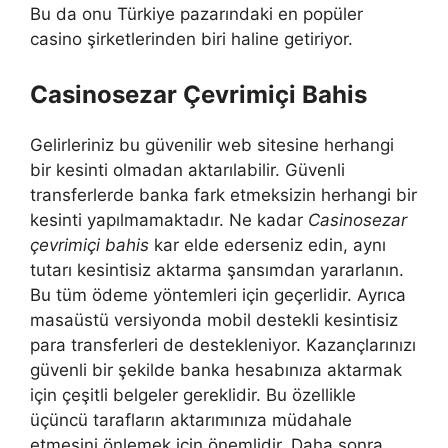
Bu da onu Türkiye pazarındaki en popüler
casino şirketlerinden biri haline getiriyor.
Casinosezar Çevrimiçi Bahis
Gelirleriniz bu güvenilir web sitesine herhangi
bir kesinti olmadan aktarılabilir. Güvenli
transferlerde banka fark etmeksizin herhangi bir
kesinti yapılmamaktadır. Ne kadar
Casinosezar
çevrimiçi bahis
kar elde ederseniz edin, aynı
tutarı kesintisiz aktarma şansımdan yararlanın.
Bu tüm ödeme yöntemleri için geçerlidir. Ayrıca
masaüstü versiyonda mobil destekli kesintisiz
para transferleri de destekleniyor. Kazançlarınızı
güvenli bir şekilde banka hesabınıza aktarmak
için çeşitli belgeler gereklidir. Bu özellikle
üçüncü tarafların aktarımınıza müdahale
etmesini önlemek için önemlidir. Daha sonra