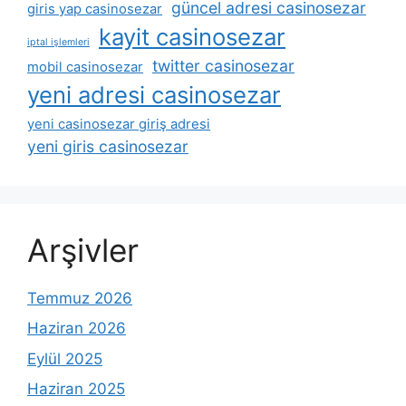
güncel adresi casinosezar
giris yap casinosezar
kayit casinosezar
iptal işlemleri
twitter casinosezar
mobil casinosezar
yeni adresi casinosezar
yeni casinosezar giriş adresi
yeni giris casinosezar
Arşivler
Temmuz 2026
Haziran 2026
Eylül 2025
Haziran 2025