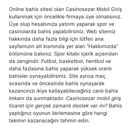
Online bahis sitesi olan Casinosezar Mobil Giriş
kullanmak için öncelikle firmaya üye olmalısınız.
Üye olup hesabınıza yatırım yaparak spor ve
casinolarda bahis yapabilirsiniz. Web sitemiz
hakkında daha fazla bilgi için lütfen ana
sayfamızın alt kısmında yer alan “Hakkımızda”
bölümüne bakınız. Spor kitabı içerik açısından
da zengindir. Futbol, ​​basketbol, ​​hentbol ve
daha fazlasına bahis yaparak yüksek oranlı
bahisler oynayabilirsiniz. Site ayrıca maç
sırasında ve öncesinde bahis oynayarak
kazancınızı ikiye katlayabileceğiniz canlı bahis
imkanı da sunmaktadır.
Casinosezar mobil giriş
ticaret için gerçek zamanlı destek var mı?
Bahis
yaptığınız oyunun ilerlemesine göre hangi
takımın kazanacağını tahmin edin.