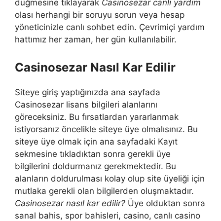
düğmesine tıklayarak
Casinosezar canlı yardım
olası herhangi bir soruyu sorun veya hesap
yöneticinizle canlı sohbet edin. Çevrimiçi yardım
hattımız her zaman, her gün kullanılabilir.
Casinosezar Nasıl Kar Edilir
Siteye giriş yaptığınızda ana sayfada
Casinosezar lisans bilgileri alanlarını
göreceksiniz. Bu fırsatlardan yararlanmak
istiyorsanız öncelikle siteye üye olmalısınız. Bu
siteye üye olmak için ana sayfadaki Kayıt
sekmesine tıkladıktan sonra gerekli üye
bilgilerini doldurmanız gerekmektedir. Bu
alanların doldurulması kolay olup site üyeliği için
mutlaka gerekli olan bilgilerden oluşmaktadır.
Casinosezar nasıl kar edilir?
Üye olduktan sonra
sanal bahis, spor bahisleri, casino, canlı casino