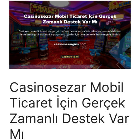
Casinosezar Mobil
Ticaret İçin Gerçek
Zamanlı Destek Var
Mı