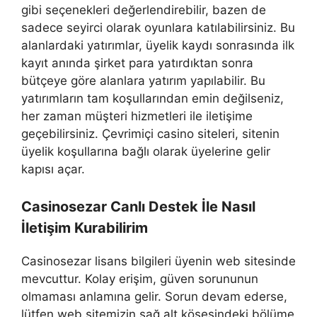
gibi seçenekleri değerlendirebilir, bazen de
sadece seyirci olarak oyunlara katılabilirsiniz. Bu
alanlardaki yatırımlar, üyelik kaydı sonrasında ilk
kayıt anında şirket para yatırdıktan sonra
bütçeye göre alanlara yatırım yapılabilir. Bu
yatırımların tam koşullarından emin değilseniz,
her zaman müşteri hizmetleri ile iletişime
geçebilirsiniz. Çevrimiçi casino siteleri, sitenin
üyelik koşullarına bağlı olarak üyelerine gelir
kapısı açar.
Casinosezar Canlı Destek İle Nasıl
İletişim Kurabilirim
Casinosezar lisans bilgileri üyenin web sitesinde
mevcuttur. Kolay erişim, güven sorununun
olmaması anlamına gelir. Sorun devam ederse,
lütfen web sitemizin sağ alt köşesindeki bölüme