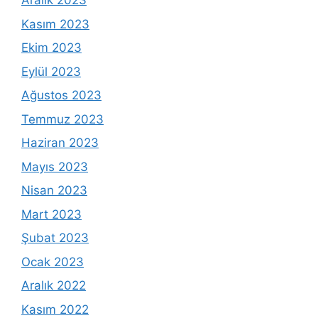
Aralık 2023
Kasım 2023
Ekim 2023
Eylül 2023
Ağustos 2023
Temmuz 2023
Haziran 2023
Mayıs 2023
Nisan 2023
Mart 2023
Şubat 2023
Ocak 2023
Aralık 2022
Kasım 2022