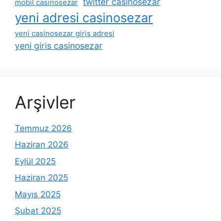
twitter casinosezar
mobil casinosezar
yeni adresi casinosezar
yeni casinosezar giriş adresi
yeni giris casinosezar
Arşivler
Temmuz 2026
Haziran 2026
Eylül 2025
Haziran 2025
Mayıs 2025
Şubat 2025