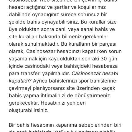
hesabı açtığınız ve şartlar ve koşullarımız
dahilinde oynadığınız sürece sorunsuz bir
şekilde bahis oynayabilirsiniz. Bu kurallar size
üye olduktan sonra canlı veya sanal bahis ve
site kuralları hakkında bilmeniz gerekenler
olarak sunulmaktadır. Bu kuralların bir parçası
olarak, Casinosezar hesabınızı kapatırken sorun
yaşamamak için kaydolduktan sonraki 30 gün
içinde casinodaki veya bahisçideki hesabınıza
para transferi yapılmalıdır.
Casinosezar hesabı
kapatıldı?
Ayrıca bahislerinizi spor bahislerine
çevirmeyi planlıyorsanız site üzerinden kaçak
bahis yapma ihtimalinizi de dönüştürmeniz
gerekecektir. Hesabınızı yeniden
oluşturabilirsiniz.
Bir bahis hesabının kapanma sebeplerinden biri