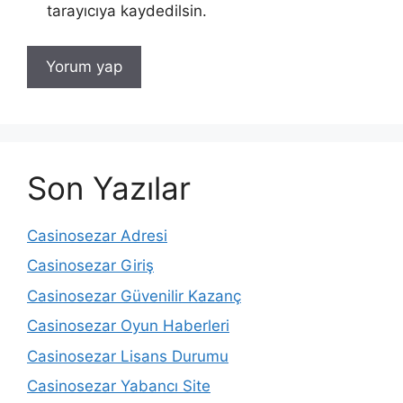
tarayıcıya kaydedilsin.
Son Yazılar
Casinosezar Adresi
Casinosezar Giriş
Casinosezar Güvenilir Kazanç
Casinosezar Oyun Haberleri
Casinosezar Lisans Durumu
Casinosezar Yabancı Site