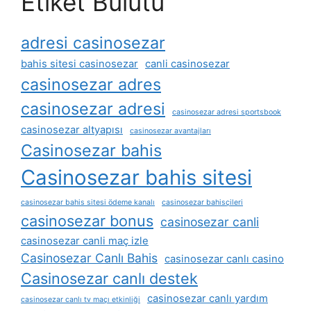
Etiket Bulutu
adresi casinosezar
bahis sitesi casinosezar
canli casinosezar
casinosezar adres
casinosezar adresi
casinosezar adresi sportsbook
casinosezar altyapısı
casinosezar avantajları
Casinosezar bahis
Casinosezar bahis sitesi
casinosezar bahis sitesi ödeme kanalı
casinosezar bahisçileri
casinosezar bonus
casinosezar canli
casinosezar canli maç izle
Casinosezar Canlı Bahis
casinosezar canlı casino
Casinosezar canlı destek
casinosezar canlı yardım
casinosezar canlı tv maçı etkinliği