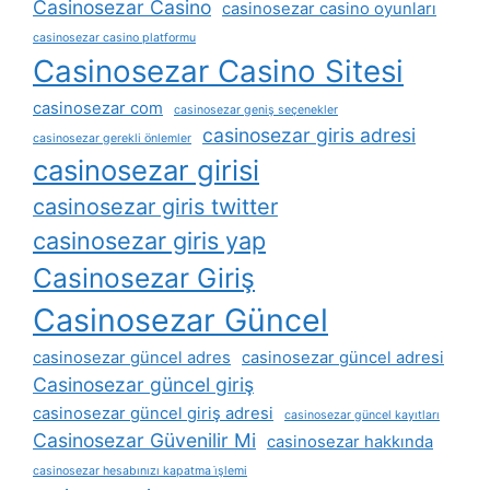
Casinosezar Casino
casinosezar casino oyunları
casinosezar casino platformu
Casinosezar Casino Sitesi
casinosezar com
casinosezar geniş seçenekler
casinosezar giris adresi
casinosezar gerekli önlemler
casinosezar girisi
casinosezar giris twitter
casinosezar giris yap
Casinosezar Giriş
Casinosezar Güncel
casinosezar güncel adres
casinosezar güncel adresi
Casinosezar güncel giriş
casinosezar güncel giriş adresi
casinosezar güncel kayıtları
Casinosezar Güvenilir Mi
casinosezar hakkında
casinosezar hesabınızı kapatma i̇şlemi