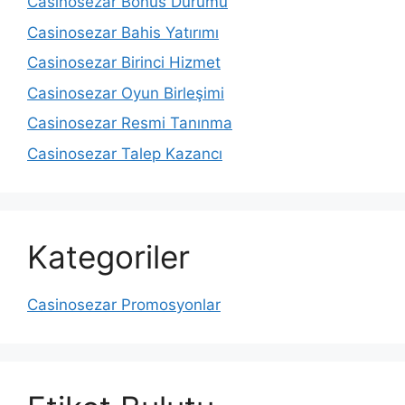
Casinosezar Bonus Durumu
Casinosezar Bahis Yatırımı
Casinosezar Birinci Hizmet
Casinosezar Oyun Birleşimi
Casinosezar Resmi Tanınma
Casinosezar Talep Kazancı
Kategoriler
Casinosezar Promosyonlar