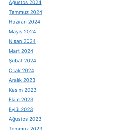
Ağustos 2024
Temmuz 2024
Haziran 2024
Mayıs 2024
Nisan 2024
Mart 2024
Şubat 2024
Ocak 2024
Aralık 2023
Kasım 2023
Ekim 2023
Eylül 2023
Ağustos 2023
Temmuz 2023