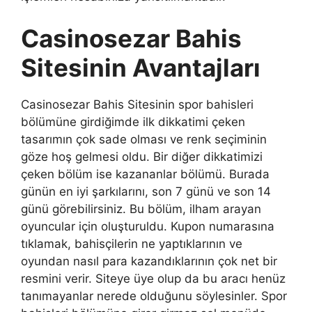
Casinosezar Bahis
Sitesinin Avantajları
Casinosezar Bahis Sitesinin spor bahisleri
bölümüne girdiğimde ilk dikkatimi çeken
tasarımın çok sade olması ve renk seçiminin
göze hoş gelmesi oldu. Bir diğer dikkatimizi
çeken bölüm ise kazananlar bölümü. Burada
günün en iyi şarkılarını, son 7 günü ve son 14
günü görebilirsiniz. Bu bölüm, ilham arayan
oyuncular için oluşturuldu. Kupon numarasına
tıklamak, bahisçilerin ne yaptıklarının ve
oyundan nasıl para kazandıklarının çok net bir
resmini verir. Siteye üye olup da bu aracı henüz
tanımayanlar nerede olduğunu söylesinler. Spor