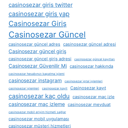
casinosezar giris twitter
casinosezar giris yap
Casinosezar Giriş
Casinosezar Güncel
casinosezar güncel adres
casinosezar güncel adresi
Casinosezar güncel giriş
casinosezar güncel giriş adresi
casinosezar güncel kayıtları
Casinosezar Güvenilir Mi
casinosezar hakkında
casinosezar hesabınızı kapatma i̇şlemi
casinosezar instagram
casinosezar i̇ptal i̇şlemleri
Casinosezar kayıt
casinosezar i̇şlemleri
casinosezar kayit
casinosezar kaç oldu
casinosezar maç izle
casinosezar maç izleme
casinosezar mevduat
casinosezar mobil erişim hizmeti sağlar
casinosezar mobil uygulaması
casinosezar müşteri hizmetleri