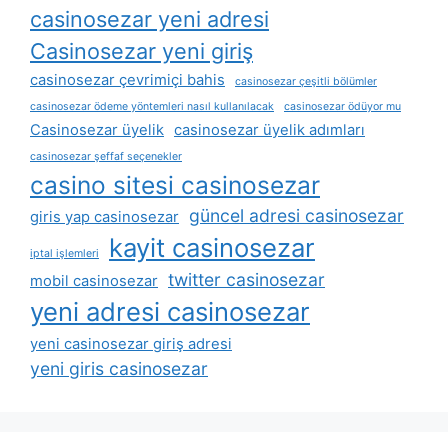
casinosezar yeni adresi
Casinosezar yeni giriş
casinosezar çevrimiçi bahis
casinosezar çeşitli bölümler
casinosezar ödeme yöntemleri nasıl kullanılacak
casinosezar ödüyor mu
Casinosezar üyelik
casinosezar üyelik adımları
casinosezar şeffaf seçenekler
casino sitesi casinosezar
güncel adresi casinosezar
giris yap casinosezar
kayit casinosezar
iptal işlemleri
twitter casinosezar
mobil casinosezar
yeni adresi casinosezar
yeni casinosezar giriş adresi
yeni giris casinosezar