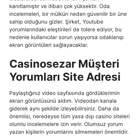
kanıtlamıştır ve itibarı çok yüksektir. Oda
incelemeleri, bir mülkün neden güvenilir bir üne
sahip olduğunu gizler. Şirket, Youtube
yorumlarındaki eleştirileri de tolere ediyor, bu
nedenle kullanıcılar sorun yaşıyorsa odaklanıp
ekran görüntüleri sağlayacaklar.
Casinosezar Müşteri
Yorumları Site Adresi
Paylaştığınız video sayfasında gördüklerimin
ekran görüntüsünü aldım. Videodan kanala
giderek aynı şekilde izleyebilirsiniz. Daha da
önemlisi, neredeyse tüm yasa dışı casino siteleri
olumlu incelemelere izin verir. Olumsuz yorum
yazan kişilerin yorumlarını silmemeleri önemlidir.