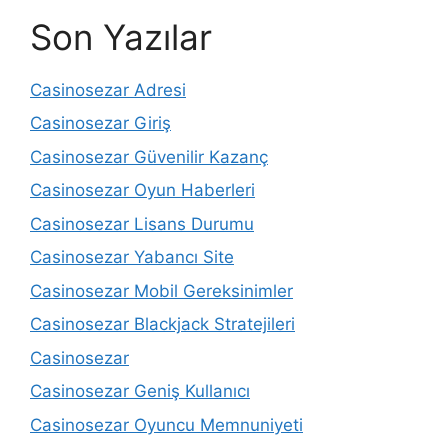
Son Yazılar
Casinosezar Adresi
Casinosezar Giriş
Casinosezar Güvenilir Kazanç
Casinosezar Oyun Haberleri
Casinosezar Lisans Durumu
Casinosezar Yabancı Site
Casinosezar Mobil Gereksinimler
Casinosezar Blackjack Stratejileri
Casinosezar
Casinosezar Geniş Kullanıcı
Casinosezar Oyuncu Memnuniyeti