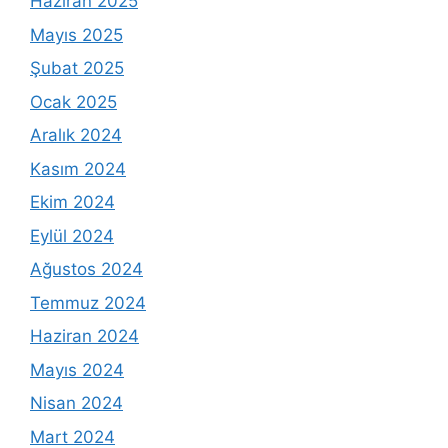
Haziran 2025
Mayıs 2025
Şubat 2025
Ocak 2025
Aralık 2024
Kasım 2024
Ekim 2024
Eylül 2024
Ağustos 2024
Temmuz 2024
Haziran 2024
Mayıs 2024
Nisan 2024
Mart 2024