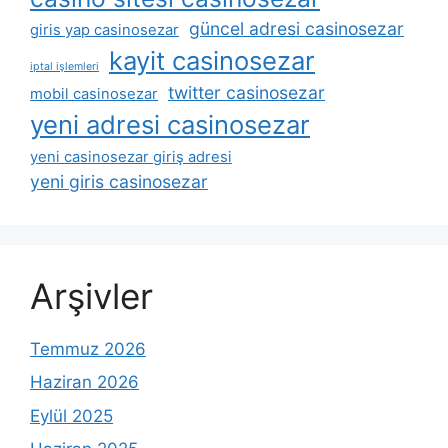
güncel adresi casinosezar
giris yap casinosezar
kayit casinosezar
iptal işlemleri
twitter casinosezar
mobil casinosezar
yeni adresi casinosezar
yeni casinosezar giriş adresi
yeni giris casinosezar
Arşivler
Temmuz 2026
Haziran 2026
Eylül 2025