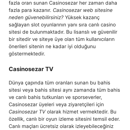
fazla oran sunan Casinosezar her zaman daha
fazla para kazanır.
Casinosezar web sitesine
neden güvenebilirsiniz?
Yüksek kazanç
sağlayan slot oyunlarının yanı sıra canlı casino
sitesi de bulunmaktadır. Bu lisanslı ve güvenilir
bir sitedir ve siteye üye olan tüm kullanıcıların
önerileri sitenin ne kadar iyi olduğunu
göstermektedir.
Casinosezar TV
Dünya çapında tüm oranları sunan bu bahis
sitesi veya bahis sitesi aynı zamanda tüm bahis
ve canlı bahis tutkunları ve sporseverler,
Casinosezar üyeleri veya ziyaretçileri için
Casinosezar TV
olarak hizmet vermektedir. Bu
özellik, canlı bir oyun izleme sitesini temsil eder.
Canlı maçları ücretsiz olarak izleyebileceğiniz