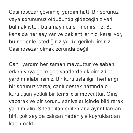
Casinosezar çevrimiçi yardım hattı Bir sorunuz
veya sorununuz olduğunda gideceğiniz yeri
bulmak ister, bulamayınca sinirlenirsiniz. Bu
kanalda her şey var ve beklentilerinizi karşılıyor,
bu nedenle istediğiniz yerde gerilebilirsiniz.
Casinosezar olmak zorunda değil
Canlı yardım her zaman mevcuttur ve sabah
erken veya gece geç saatlerde ekibimizden
yardım alabilirsiniz. Bir kuruluşla ilgili herhangi
bir sorunuz varsa, canlı destek hattında o
kuruluşun yetkili bir temsilcisi mevcuttur. Giriş
yaparak ve bir sorunu saniyeler içinde bildirerek
yardım alın. Sitede ilan edilen ana ayrıntılardan
biri, çok sayıda çalışan nedeniyle kuyruklardan
kaçınmaktır.