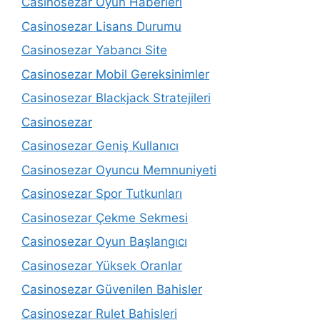
Casinosezar Oyun Haberleri
Casinosezar Lisans Durumu
Casinosezar Yabancı Site
Casinosezar Mobil Gereksinimler
Casinosezar Blackjack Stratejileri
Casinosezar
Casinosezar Geniş Kullanıcı
Casinosezar Oyuncu Memnuniyeti
Casinosezar Spor Tutkunları
Casinosezar Çekme Sekmesi
Casinosezar Oyun Başlangıcı
Casinosezar Yüksek Oranlar
Casinosezar Güvenilen Bahisler
Casinosezar Rulet Bahisleri