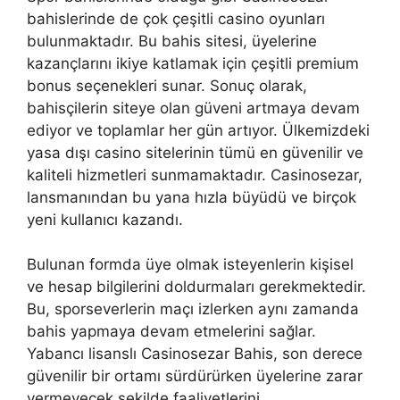
bahislerinde de çok çeşitli casino oyunları
bulunmaktadır. Bu bahis sitesi, üyelerine
kazançlarını ikiye katlamak için çeşitli premium
bonus seçenekleri sunar. Sonuç olarak,
bahisçilerin siteye olan güveni artmaya devam
ediyor ve toplamlar her gün artıyor. Ülkemizdeki
yasa dışı casino sitelerinin tümü en güvenilir ve
kaliteli hizmetleri sunmamaktadır. Casinosezar,
lansmanından bu yana hızla büyüdü ve birçok
yeni kullanıcı kazandı.
Bulunan formda üye olmak isteyenlerin kişisel
ve hesap bilgilerini doldurmaları gerekmektedir.
Bu, sporseverlerin maçı izlerken aynı zamanda
bahis yapmaya devam etmelerini sağlar.
Yabancı lisanslı Casinosezar Bahis, son derece
güvenilir bir ortamı sürdürürken üyelerine zarar
vermeyecek şekilde faaliyetlerini