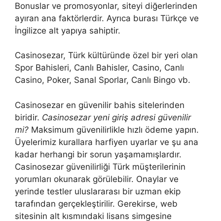
Bonuslar ve promosyonlar, siteyi diğerlerinden
ayıran ana faktörlerdir. Ayrıca burası Türkçe ve
İngilizce alt yapıya sahiptir.
Casinosezar, Türk kültüründe özel bir yeri olan
Spor Bahisleri, Canlı Bahisler, Casino, Canlı
Casino, Poker, Sanal Sporlar, Canlı Bingo vb.
Casinosezar en güvenilir bahis sitelerinden
biridir.
Casinosezar yeni giriş adresi güvenilir
mi?
Maksimum güvenilirlikle hızlı ödeme yapın.
Üyelerimiz kurallara harfiyen uyarlar ve şu ana
kadar herhangi bir sorun yaşamamışlardır.
Casinosezar güvenilirliği Türk müşterilerinin
yorumları okunarak görülebilir. Onaylar ve
yerinde testler uluslararası bir uzman ekip
tarafından gerçekleştirilir. Gerekirse, web
sitesinin alt kısmındaki lisans simgesine